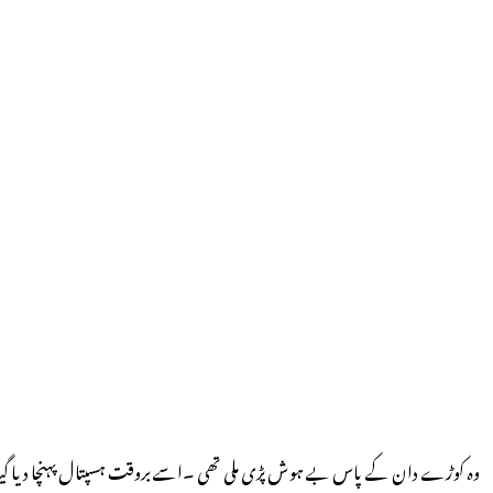
وہ کوڑے دان کے پاس بے ہوش پڑی ملی تھی ۔اسے بروقت ہسپتال پہنچا دیا گیا 