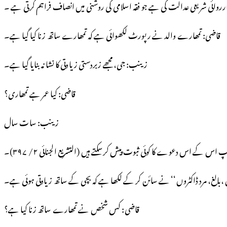
ارروائی شریعی عدالت کی ہے جو فقہ اسلامی کی روشنی میں انصاف فراہم کرتی ہے ۔
قاضی: تمھارے والد نے رپورٹ لکھوائی ہے کہ تمھارے ساتھ زنا کیا گیا ہے۔
زینب: جی، مجھے زبردستی زیادتی کا نشانہ بنایا گیا ہے۔
قاضی: کیا عمر ہے تمھاری؟
زینب: سات سال
 کے اس دعوے کا کوئی ثبوت پیش کرسکتے ہیں (التشریع الجنائی ۲/ ۳۹۷)۔
بالغ، مرد ڈاکٹروں‘‘ نے سائن کر کے لکھا ہے کہ بچی کے ساتھ زیادتی ہوئی ہے۔
قاضی: کس شخص نے تمھارے ساتھ زنا کیا ہے؟