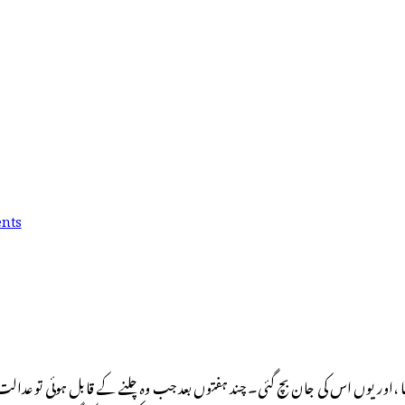
nts
،اور یوں اس کی جان بچ گئی۔ چند ہفتوں بعد جب وہ چلنے کے قابل ہوئی تو عدا