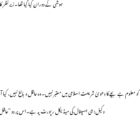
ہوشی کے دوران کیا گیا تھا۔زیر نظر ک
لوم ہے بچے کا دعویٰ شریعت اسلامی میں معتبر نہیں۔وہ عاقل و بالغ نہیں، کیا آپ اس
وکیل: جی ہسپتال کی میڈیکل رپورٹ یہ ہے۔اس پر دو ’’عاقل ،