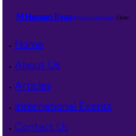
(Personal Website)
Close
M Hassan Ilyas
Home
About Us
Articles
International Events
Contact Us