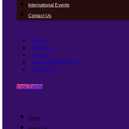
International Events
Contact Us
Home
About Us
Articles
International Events
Contact Us
View Events
Home
About Us