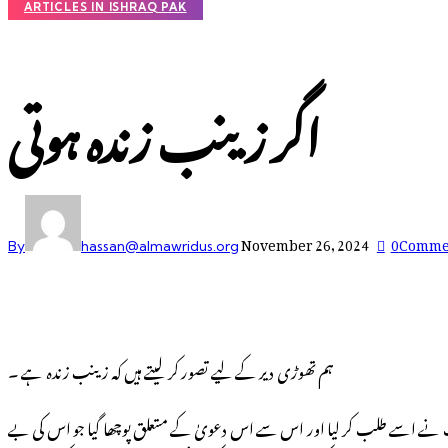
ARTICLES IN ISHRAQ PAK
اگر زینب زندہ ہوتی
November 26, 2024
0
Comme
By
hassan@almawridus.org
ہم تھوڑی دیر کے لیے تصور کر لیتے ہیں کہ زینب زندہ ہے ۔
لت نے اسے طلب کر لیا اور اس سے اس دعویٰ کے متعلق پوچھا گیا جو اس کی بے