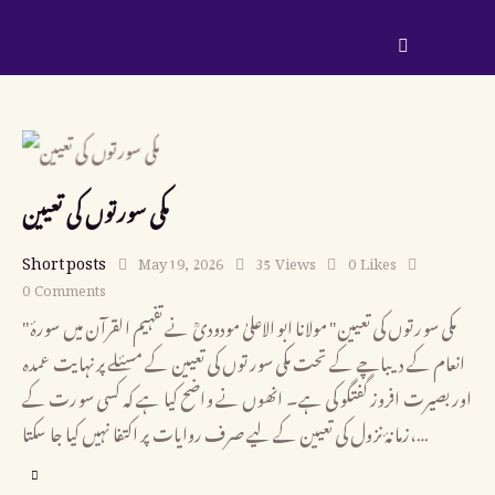
مکی سورتوں کی تعیین
Short posts
May 19, 2026
35
Views
0
Likes
0
Comments
"مکی سورتوں کی تعیین" مولانا ابو الاعلیٰ مودودیؒ نے تفہیم القرآن میں سورۂ
انعام کے دیباچے کے تحت مکی سورتوں کی تعیین کے مسئلے پر نہایت عمدہ
اور بصیرت افروز گفتگو کی ہے۔ انھوں نے واضح کیا ہے کہ کسی سورت کے
زمانۂ نزول کی تعیین کے لیے صرف روایات پر اکتفا نہیں کیا جا سکتا،…