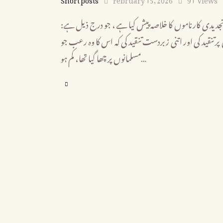
کے تجدیدی کارناموں کا خلاصہ پیش کیا ہے، جو درج ذیل ہے
پر تنقید کی اور اتنی زبردست تنقید کی کہ اس کا وہ رعب جو
مسلمانوں پر چھا گیا تھا، کم ہو…