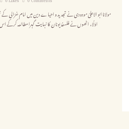
مولانا ابو الاعلیٰ مودودی نے تجدید و احیاے دین میں امام غزالی :
اوّلًا، انھوں نے فلسفۂ یونان کا نہایت گہرا مطالعہ کرکے اس 