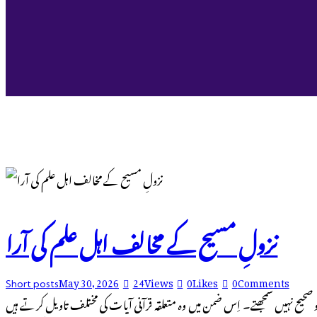
نزولِ مسیح کے مخالف اہل علم کی آرا
May 30, 2026
24
Views
0
Likes
0
Comments
Short posts
 صحیح نہیں سمجھتے۔ اِس ضمن میں وہ متعلقہ قرآنی آیات کی مختلف تاویل کرتے ہیں