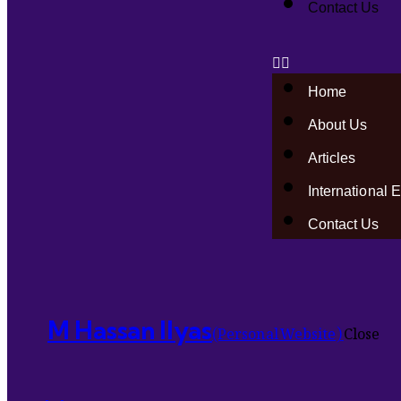
Contact Us
Home
About Us
Articles
International 
Contact Us
(Personal Website)
Close
M Hassan Ilyas