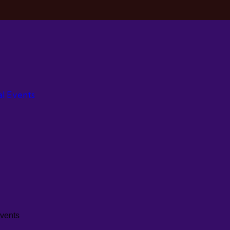
al Events
Events