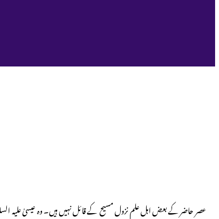
عصر حاضر کے بعض اہل علم نزول مسیح کے قائل نہیں ہیں۔ وہ عیسیٰ علیہ السلام 