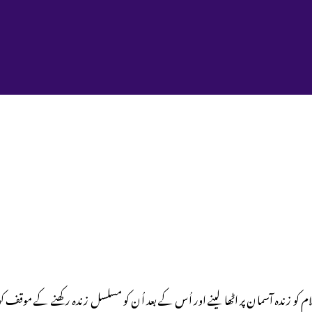
کو زندہ آسمان پر اٹھا لینے اور اُس کے بعد اُن کو مسلسل زندہ رکھنے کے موقف کو