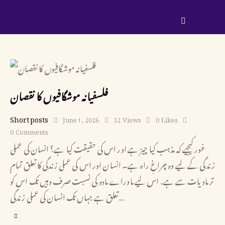
فلسفیانہ موشگافیوں کا نقصان
Short posts
June 1, 2026
32
Views
0
Likes
0
Comments
غور کیجیے کہ مذہب کیا چیز ہے اور اس کی حقیقت کیا ہے؟ انسان کی عملی
زندگی کے لیے وہ چراغِ راہ ہے۔ انسان اور اس کی عملی زندگی کا تعلق تمام
تر مادیات سے ہے، اس لیے ماوراے مادہ کی نسبت صرف وہیں تک اس کو
تعلق ہے جہاں تک انسان کی عملی زندگی…