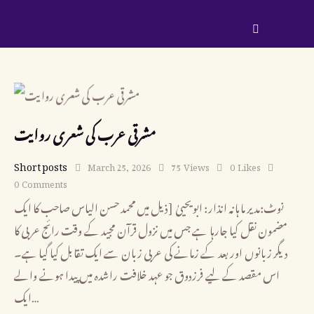
مشرقی عرب کی شعری روایت
Short posts
March 25, 2026
75
Views
0
Likes
0
Comments
نوٹ:مدیر ماہانہ انذار: ابویحییٰ [ذیل میں محمد حسن الیاس صاحب کا ایک
مضمون نقل کیا جارہا ہے جس میں نزول قرآن مجید کے وقت رائج عربی کا
دیگر زبانوں اور بعد کے زمانے کی عربی زبان سے ایک تقابل کیا گیا ہے۔
اس مقصد کے لیے فرزدوق جو عہد خلافت راشدہ میں پیدا ہونے والے
ایک…