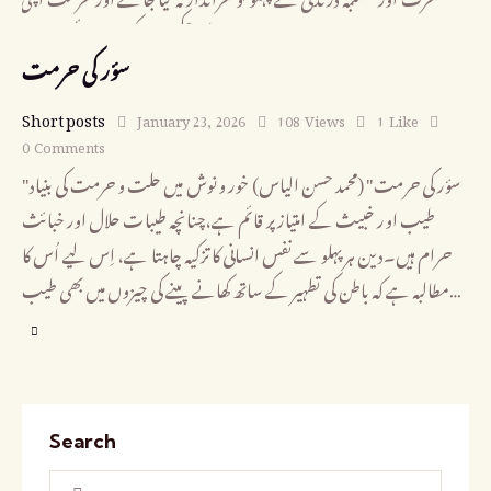
سؤر کی حرمت
Short posts
January 23, 2026
108
Views
1
Like
0
Comments
"سؤر کی حرمت" (محمد حسن الیاس) خور و نوش میں حلت و حرمت کی بنیاد
طیب اور خبیث کے امتیاز پر قائم ہے،چنانچہ طیبات حلال اور خبائث
حرام ہیں۔دین ہر پہلو سے نفس انسانی کا تزکیہ چاہتا ہے، اِس لیے اُس کا
مطالبہ ہے کہ باطن کی تطہیر کے ساتھ کھانے پینے کی چیزوں میں بھی طیب…
Search