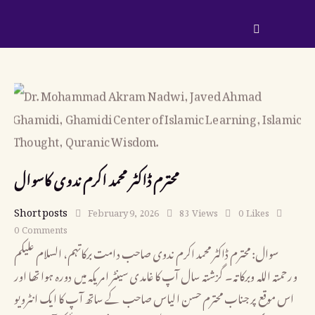
محترم ڈاکٹر محمد اکرم ندوی کاسوال
Short posts
February 9, 2026
83
Views
0
Likes
0
Comments
سوال: محترم ڈاکٹر محمد اکرم ندوی صاحب دامت برکاتہم، السلام علیکم
ورحمتہ اللہ وبرکاتہ۔ گزشتہ سال آپ کا غامدی سینٹر امریکہ میں دورہ ہوا تھا اور
اس موقع پر جناب محترم حسن الیاس صاحب کے ساتھ آپ کا ایک انٹرویو