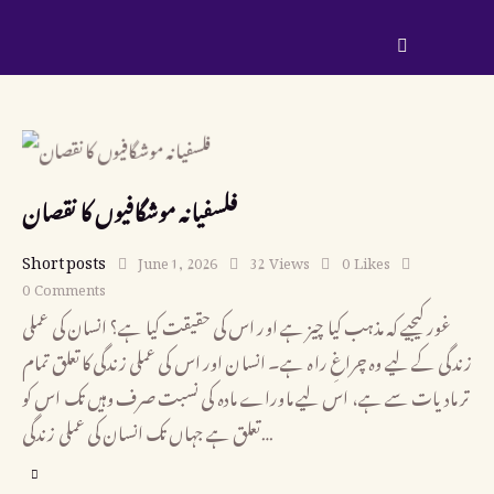
فلسفیانہ موشگافیوں کا نقصان
Short posts
June 1, 2026
32
Views
0
Likes
0
Comments
غور کیجیے کہ مذہب کیا چیز ہے اور اس کی حقیقت کیا ہے؟ انسان کی عملی
زندگی کے لیے وہ چراغِ راہ ہے۔ انسان اور اس کی عملی زندگی کا تعلق تمام
تر مادیات سے ہے، اس لیے ماوراے مادہ کی نسبت صرف وہیں تک اس کو
تعلق ہے جہاں تک انسان کی عملی زندگی…