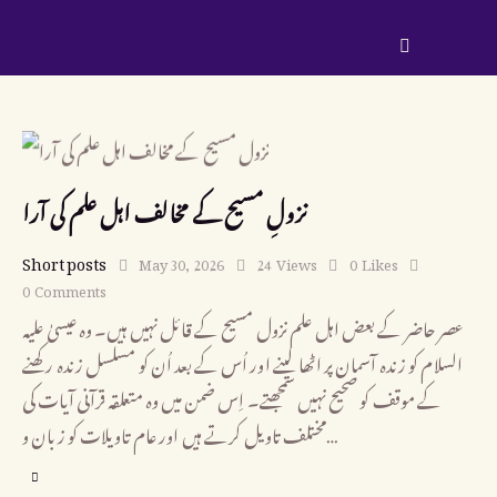
نزولِ مسیح کے مخالف اہل علم کی آرا
Short posts
May 30, 2026
24
Views
0
Likes
0
Comments
عصر حاضر کے بعض اہل علم نزول مسیح کے قائل نہیں ہیں۔ وہ عیسیٰ علیہ
السلام کو زندہ آسمان پر اٹھا لینے اور اُس کے بعد اُن کو مسلسل زندہ رکھنے
کے موقف کو صحیح نہیں سمجھتے۔ اِس ضمن میں وہ متعلقہ قرآنی آیات کی
مختلف تاویل کرتے ہیں اور عام تاویلات کو زبان و…