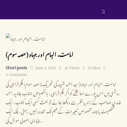
(حصہ سوم) امامت، الہام اور جہاد
Short posts
June 2, 2026
26
Views
0
Likes
0
Comments
امامت، الہام اور جہاد (سید احمد شہید کی تحریک) حصہ سوم: فکرِ فراہی کی
روشنی میں اس پورے مناقشے کو اگر فکرِ فراہی، بالخصوص جناب جاوید احمد
غامدی صاحب کے زاویۂ نظر سے دیکھا جائے تو بحث کسی ایک کتاب، ایک
شخصیت یا چند مخصوص تعبیرات کے فہم تک محدود نہیں رہتی، بلکہ ایک
بنیادی اصولی سوال کی…