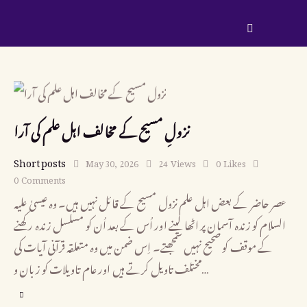
نزولِ مسیح کے مخالف اہل علم کی آرا
Short posts
May 30, 2026
24
Views
0
Likes
0
Comments
عصر حاضر کے بعض اہل علم نزول مسیح کے قائل نہیں ہیں۔ وہ عیسیٰ علیہ
السلام کو زندہ آسمان پر اٹھا لینے اور اُس کے بعد اُن کو مسلسل زندہ رکھنے
کے موقف کو صحیح نہیں سمجھتے۔ اِس ضمن میں وہ متعلقہ قرآنی آیات کی
مختلف تاویل کرتے ہیں اور عام تاویلات کو زبان و…