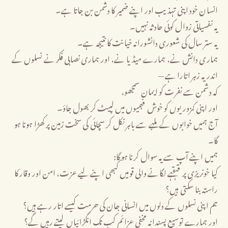
انسان خود اپنی تہذیب اور اپنے ضمیر کا دشمن بن جاتا ہے۔
یہ نفسیاتی زوال کوئی حادثہ نہیں۔
یہ ستر سال کی شعوری دانشورانہ خیانت کا نتیجہ ہے۔
ہماری دانش نے، ہمارے میڈیا نے، اور ہماری نصابی فکر نے نسلوں کے
اندر یہ زہر اتارا ہے —
کہ دشمن سے نفرت کو ایمان سمجھو،
اور اپنی کمزوریوں کو خوش فہمیوں میں لپیٹ کر بھول جاؤ۔
آج ہمیں خوابوں کے ملبے سے باہر نکل کر سچائی کی سخت زمین پر کھڑا ہونا ہو
گا۔
ہمیں اپنے آپ سے یہ سوال کرنا ہو گا:
کیا خونریزی پر قہقہے لگانے والی قومیں کبھی اپنے لیے عزت، امن اور وقار کا
راستہ بنا سکتی ہیں؟
ہم اپنی نسلوں کے دلوں میں انسانی جان کی حرمت کیسے اتار رہے ہیں؟
اور ہمارے توسیع پسندانہ مخفی عزائم کب تک انگڑائیاں لیتے رہیں گے؟