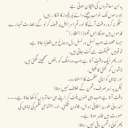
یہ ان معاشروں کی پہچان ہوتی ہے
جو برسوں تک خواب بیچنے والے نیریٹیوز کا شکار رہیں:
“فکر نہ کرو، وقت آئے گا اور تم اسرائیل پر قبضہ کر لو گے؛ بھارت تمہارے
قدموں میں ہو گا؛ بس تھوڑا انتظار!”
ایسا جھوٹ جب نسل در نسل دل و دماغ میں بٹھایا جاتا ہے،
تو قومیں حقیقت سے کٹ جاتی ہیں،
اور پھر ایک وقت آتا ہے جب وہ جنگ کو رقص سمجھنے لگتی ہیں،
لاشوں کو گنتی کا کھیل،
اور تباہی کو اپنی عظمت کا استعارہ۔
لیکن یہ زہر صرف دشمن کے خلاف نہیں بہتا؛
وقت آتا ہے جب یہی جنون پلٹ کر اپنے ہی معاشروں کو کھا جاتا ہے۔۔۔
اندرونی طور پر اخلاقی زوال، قانون شکنی، اور اجتماعی نظم کی تباہی کی
صورت میں ظاہر ہوتا ہے۔
پھر کوئی دشمن باقی نہیں رہتا؛