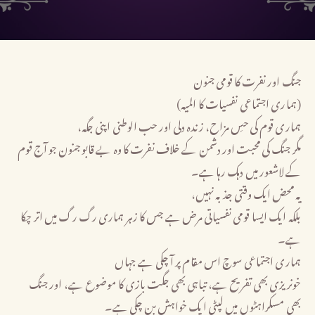
جنگ اور نفرت کا قومی جنون
(ہماری اجتماعی نفسیات کا المیہ)
ہماری قوم کی حسِ مزاح، زندہ دلی اور حب الوطنی اپنی جگہ،
مگر جنگ کی محبت اور دشمن کے خلاف نفرت کا وہ بے قابو جنون جو آج قوم
کے لاشعور میں دہک رہا ہے۔
یہ محض ایک وقتی جذبہ نہیں،
بلکہ ایک ایسا قومی نفسیاتی مرض ہے جس کا زہر ہماری رگ رگ میں اتر چکا
ہے۔
ہماری اجتماعی سوچ اس مقام پر آ چکی ہے جہاں
خونریزی بھی تفریح ہے، تباہی بھی جگت بازی کا موضوع ہے، اور جنگ
بھی مسکراہٹوں میں لپٹی ایک خواہش بن چکی ہے۔