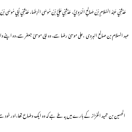
حَدَّثَنِي عَبْدُ السَّلامِ بْنُ صَالِحٍ الْهَرَوِيُّ، حَدَّثَنِي عَلِيُّ بْنُ مُوسَى الرِّضَا، حَدَّثَنِي أَبِي مُوسَى بْن