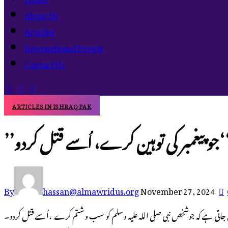
About Us
Articles
International Events
Contact Us
ARTICLES IN ISHRAQ PAK
ر کی توہین کرے، اُسے قتل کردو‘‘
By
hassan@almawridus.org
November 27, 2024
ی جاتی ہے کہ جوشخص نبی صلی اللہ علیہ وسلم کو سب و شتم کرے ،اُسے قتل کردو۔