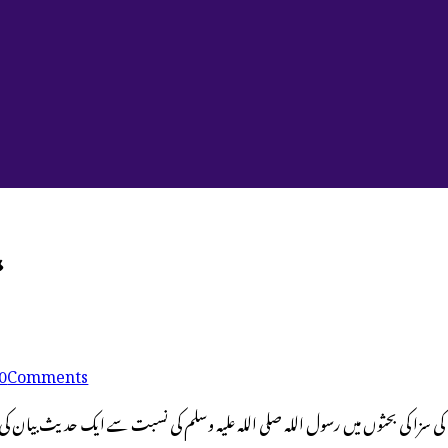
’’جو پیغمب
0
Comments
 کی سزا کی بحثوں میں رسول اللہ صلی اللہ علیہ وسلم کی نسبت سے ایک حدیث بیان ک