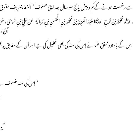
يْهِ، حَدَّثَنَا مُحَمَّدُ بْنُ نُوحٍ، حَدَّثَنَا عَبْدُ الْعَزِيزِ بْنُ مُحَمَّدِ بْنِ الْحَسَنِ بْنِ زَبَالَةَ، عَنْ عَلِيِّ بْنِ مُوسَ
أَنَّ رَ
 اس کے باوجود محقق علما نے اِس کی سند کی بھی تحلیل کی ہے اور اُن کے مطابق
’’اِس کی سند ضعیف ہے، اِس لیے کہ اِس میں عبد العزیز بن حسن مدنی موجود ہے جو ضعیف راوی ہے ۔‘‘
ائمۂ جرح و تعدیل میں سے ابو حا
’’یہ دو شہروں سے معضلات لاتا تھا ۔اِس کی باتوں سے کوئی استدلا ل کرنا باطل ہے۔‘‘