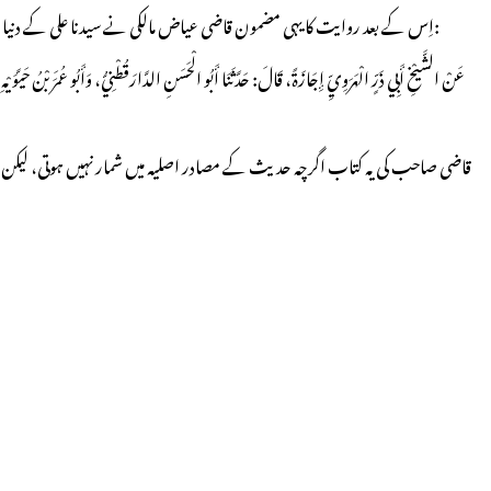
اِس کے بعد روایت کا یہی مضمون قاضی عیاض مالکی نے سیدنا علی کے دنیا سے رخصت ہونے کے کم و بیش پانچ سو سال بعد اپنی تصنیف ’’الشفا بتعریف حقوق المصطفٰی‘‘میں ایک دوسری سند سے بھی نقل کیا ہے۔اُس روایت کے الفاظ یہ ہیں:
عَنْ الشَّيْخِ أَبِي ذَرٍّ الْهَرَوِيِّ إِجَازَةً، قَالَ: حَدَّثَنَا أَبُو الْحَسَنِ الدَّارَقُطْنِيُّ، وَأَبُو عُمَرَ بْنُ حَيَّوَ
قاضی صاحب کی یہ کتاب اگرچہ حدیث کے مصادر اصلیہ میں شمار نہیں ہوتی، لیکن