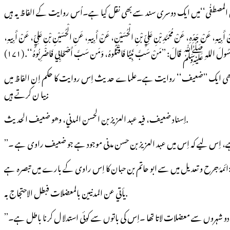
ى، عَنْ أَبِيهِ، عَنْ جَدِّهِ، عَنْ مُحَمَّدِ بْنِ عَلِيِّ بْنِ الْحُسَيْنِ، عَنْ أَبِيهِ، عَنِ الْحُسَيْنِ بْنِ عَلِيٍّ، عَنْ أَبِيهِ،
سُولَ اللهِ ﷺ قَالَ: ’’مَنْ سَبَّ نَبِيًّا فَاقْتُلُوهُ، وَمَن سَبَّ أَصْحَابِي فَاضْرِبُوهُ‘‘. (۱۷۱)
 یہ بھی ایک ’’ضعیف‘‘ روایت ہے۔علماے حدیث اِس روایت کا حکم اِن الفاظ میں
بیا ن کرتے ہیں:
إسناد ضعيف، فيه عبد العزيز بن الحسن المدني، وهو ضعيف الحديث.
تم بن حبان کا اِس راوی کے بارے میں تبصرہ ہے:
يأتي عن المدنيين بالمعضلات فبطل الاحتجاج به.