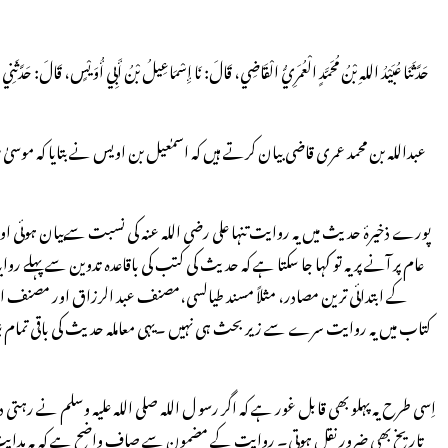
حَدَّثَنَا عُبَيْدُ اللهِ بْنُ مُحَمَّدٍ الْعُمَرِيُّ الْقَاضِي، قَالَ: نَا إِسْمَاعِيلُ بْنُ أَبِي أُوَيْسٍ، قَالَ: حَ
عام پر آنے پر یہ تو کہا جا سکتا ہے کہ حدیث کی کتب کی باقاعدہ تدوین سے پہلے
کتاب میں یہ روایت سرے سے زیر بحث ہی نہیں ۔یہی معاملہ حدیث کی باقی تمام بڑی
اِسی طرح یہ پہلو بھی قابل غور ہے کہ اگر رسو ل اللہ صلی اللہ علیہ وسلم نے رہتی
تاریخ بھی ضرور نقل ہوتی۔ روایت کے مضمون سے صاف واضح ہے کہ یہ ہدایت کسی