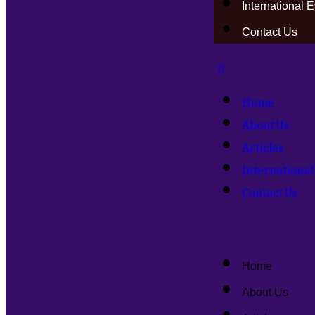
International 
Contact Us
Home
About Us
Articles
International
Contact Us
Home
About Us