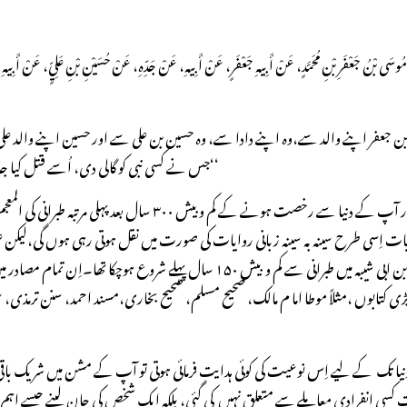
دَّثَنِي مُوسَى بْنُ جَعْفَرِ بْنِ مُحَمَّدٍ، عَنْ أَبِيهِ جَعْفَرٍ، عَنْ أَبِيهِ، عَنْ جَدِّهِ، عَنْ حُسَيْنِ بْنِ عَلِيٍّ،
جس نے کسی نبی کو گالی دی، اُسے قتل کیا جائے گا اور جس نے میرے کسی صحابی کو گالی دی، اُسے کوڑے مارے جائیں گے۔‘‘
 روایات اِسی طرح سینہ بہ سینہ زبانی روایات کی صورت میں نقل ہوتی رہی ہوں گی،لی
کے ابتدائی ترین مصادر، مثلاً مسند طیالسی،مصنف عبد الرزاق اور مصنف ابن ابی شیبہ
 کتابوں ،مثلاً موطا اما م مالک، صحیح مسلم، صحیح بخاری،مسند احمد، سنن ترمذی، س
 دنیا تک کے لیے اِس نوعیت کی کوئی ہدایت فرمائی ہوتی تو آپ کے مشن میں شریک باقی
 انفرادی معاملے سے متعلق نہیں کی گئی، بلکہ ایک شخص کی جان لینے جیسے اہم ت