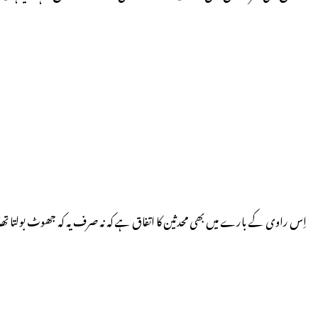
اِس راوی کے بارے میں بھی محدثین کا اتفاق ہے کہ نہ صرف یہ کہ جھوٹ بولتا تھا،