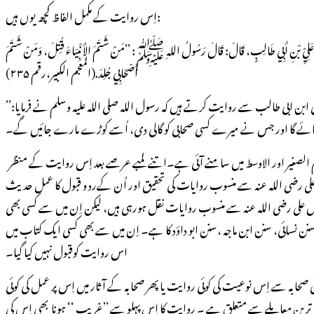
اِس روایت کے مکمل الفاظ کچھ یوں ہیں:
 عَنْ أَبِيهِ عَلِيِّ بْنِ أَبِي طَالِبٍ، قَالَ: قَالَ رَسُولُ اللهِ ﷺ: ’’مَنْ شَتَمَ الأَنْبِيَاءَ قُتِلَ، وَمَنْ شَتَمَ
أَصْحَابِي جُلِدَ.(المعجم الکبیر،رقم ۲۳۵)
’’عبداللہ بن محمد عمری قاضی بیان کرتے ہیں کہ اسمٰعیل بن اویس نے بتایا کہ موسیٰ بن جعفر اپنے والد سے،وہ اپنے دادا سے، وہ حسین بن علی سے اور حسین اپنے والد علی ابن ابی طالب سے روایت کرتے ہیں کہ رسول اللہ صلی اللہ علیہ وسلم نے فرمایا:
پورے ذخیرۂ حدیث میں یہ روایت تنہا علی رضی اللہ عنہ کی نسبت سےبیان ہوئی اور آپ کے دنیا سے رخصت ہونے کے کم و بیش ۳۰۰ سال بعد پہلی مرتبہ طبرانی کی المعجم الصغیر اور الاوسط میں سامنے آئی ہے۔اتنے لمبے عرصے بعد اِس روایت کے منظر
کن علی رضی اللہ عنہ سے منسوب روایات کی تحقیق اور اُن کےرد و قبول کا عمل حدیث
 میں طبرانی سے کم و بیش ۱۵۰ سال پہلے شروع ہوچکا تھا۔اِن تمام مصادر میں علی رضی اللہ عنہ سے منسوب روایات نقل ہورہی ہیں، لیکن اِن میں سے کسی بھی
نن نسائی، سنن ابن ماجہ ،سنن ابو داؤد کا ہے۔ اِن میں سے بھی کسی ایک کتاب میں
اس روایت کوقبول نہیں کیا گیا۔
 صحابہ سے اِس نوعیت کی کوئی روایت یا پھر صحابہ کے آثار میں اِس پر عمل کی کوئی
رین معاملے سے متعلق ہے ۔ روایت کا اِس پہلو سے ’’غریب ‘‘ ہونا بھی اِس کی