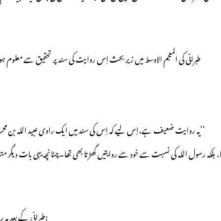
طبرانی کی المعجم الاوسط میں زیر بحث اِس روایت کی سندپر تحقیق سے معلوم 
’’یہ روایت ضعیف ہے،اِس لیے کہ اِس کی سند میں ایک راوی عبید اللہ بن محمد عمری موجود ہے جس پر خود سے روایت گھڑنے اور جھوٹ بنانے کا الزام ہے۔‘‘
 بلکہ رسول اللہ کی نسبت سے خود سے روایتیں گھڑتا بھی تھا۔چنانچہ یہی بات دیگر م
طبرانی کے بعد یہ روایت رازی کی ’’فوائد تمام‘‘ میں نقل ہوئی ہے۔وہاں اِس روایت کے الفاظ یہ ہیں: