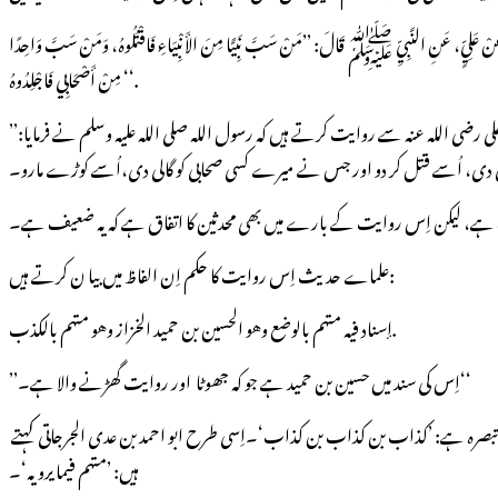
ْ أَبِيهِ، عَنْ عَلِيٍّ، عَنِ النَّبِيِّ ﷺ قَالَ: ’’مَنْ سَبَّ نَبِيًّا مِنَ الأَنْبِيَاءِ فَاقْتُلُوهُ، وَمَنْ سَبَّ وَاحِدًا
مِنْ أَصْحَابِي فَاجْلِدُوهُ ‘‘.
’’عبد السلام بن صالح الہروی ،علی موسیٰ رضا سے، وہ ابی موسیٰ جعفر سے،وہ اپنے والد جعفر بن محمد سے،وہ اپنے والد محمد بن علی سے، وہ اپنے والد حسین سے اور حسین علی رضی اللہ عنہ سے روایت کرتے ہیں کہ رسول اللہ صلی اللہ علیہ وسلم نے فرمایا:
ف ہے، لیکن اِس روایت کے بارے میں بھی محدثین کا اتفاق ہے کہ یہ ضعیف ہے۔
علماے حدیث اِس روایت کا حکم اِن الفاظ میں بیا ن کرتے ہیں:
إسناد فيه متهم بالوضع وهو الحسين بن حميد الخزاز وهو متهم بالكذب.
’’اِس کی سند میں حسین بن حمید ہے جو کہ جھوٹا اور روایت گھڑنے والا ہے۔‘‘
الحسين بن حميد الخزاز کے بارے میں یہ طے ہے کہ وہ ایک وضاع تھا،اور خود سے روایتیں گھڑتا تھا۔ ائمۂ جرح و تعدیل میں سے مطین الحضرمی کا اِس کے بارے میں تبصرہ ہے: ’كذاب بن كذاب بن كذاب‘۔اِسی طرح ابو احمد بن عدی الجرجاتی کہتے
ہیں: ’متهم فيما يرويه‘۔