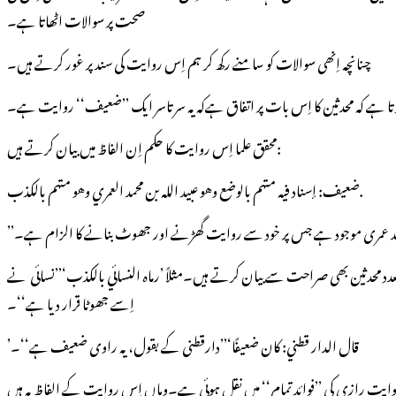
صحت پر سوالات اٹھاتا ہے۔
چنانچہ اِنھی سوالات کو سامنے رکھ کر ہم اِس روایت کی سند پر غور کرتے ہیں۔
ہوتا ہے کہ محدثین کا اِس بات پر اتفاق ہےکہ یہ سرتاسر ایک ’’ضعیف‘‘ روایت ہے۔
محقق علما اِس روایت کا حکم اِن الفاظ میں بیان کرتے ہیں:
ضعیف: إسناد فيه متهم بالوضع وهو عبيد الله بن محمد العمري وهو متهم بالكذب.
تعدد محدثین بھی صراحت سے بیان کرتے ہیں۔مثلاً ’رماہ النسائي بالکذب‘’’نسائی نے
اِسے جھوٹا قرار دیا ہے‘‘۔
’قال الدار قطني: کان ضعیفًا‘’’دارقطنی کے بقول، یہ راوی ضعیف ہے‘‘۔