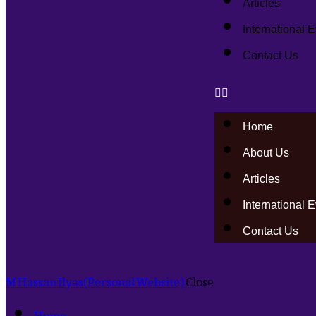
Articles
International 
Contact Us
Home
About Us
Articles
International 
Contact Us
M Hassan Ilyas
(Personal Website)
Close
Home