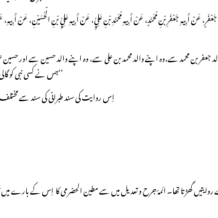
ُ جَعْفَرٍ، عَنْ أَبِيهِ جَعْفَرِ بْنِ مُحَمَّدٍ، عَنْ أَبِيهِ مُحَمَّدِ بْنِ عَلِيٍّ، عَنْ أَبِيهِ عَلِيِّ بْنِ الْحُسَيْنِ، عَن
جس نے کسی نبی کو گالی دی، اُسے قتل کر دو اور جس نے میرے کسی صحابی کو گالی دی،اُسے کوڑے مارو۔‘‘
اِس روایت کی سند طبرانی کی سند سے مختل