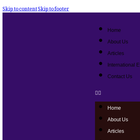
Skip to content
Skip to footer
Home
About Us
Articles
International 
Contact Us
Home
About Us
Articles