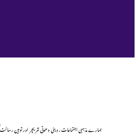
ہمارے مذہبی اجتماعات ، دینی وعوتی لٹریچر اور توہین رسالت