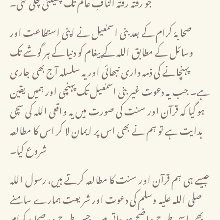
جو رفتہ رفتہ اکنافِ عالم تک پھیلتی چلی گئی۔
صحابۂ کرام کے بعد بنی اسمٰعیل نے اپنی استطاعت اور
وسائل کے مطابق اللہ کے پیغام کو دنیا کے ہر گوشے تک
پہنچانے کی ذمہ داری نبھائی اور یہ سلسلہ آج بھی جاری
ہے۔ جب یہ دعوت غیر بنی اسمٰعیل تک پہنچی اور ہمیں یقین
ہو گیا کہ قرآن اور سنت کی صورت میں یہ واقعی اللہ کی سچی
ہدایت ہے تو ہم نے بھی اس پر ایمان لا کر اس کا مطالعہ
شروع کیا۔
جیسے ہی ہم قرآن اور سنت کا مطالعہ کرتے ہیں، رسول اللہ
صلی اللہ علیہ وسلم کی دعوت اور شریعت ہمارے سامنے
بھی اسی طرح واضح ہو جاتی ہیں، جس طرح وہ صحابۂ کرام