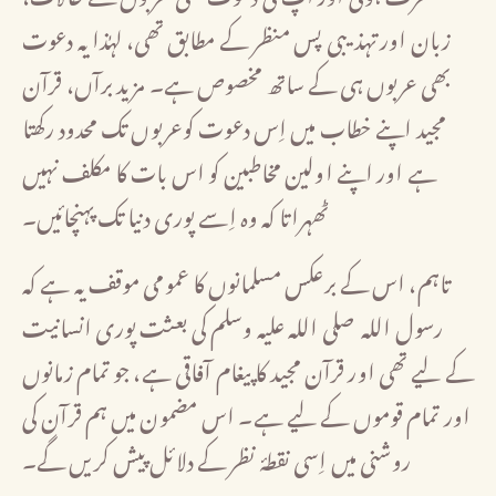
زبان اور تہذیبی پس منظر کے مطابق تھی، لہٰذا یہ دعوت
بھی عربوں ہی کے ساتھ مخصوص ہے۔ مزید برآں، قرآن
مجید اپنے خطاب میں اِس دعوت کوعربوں تک محدود رکھتا
ہے اور اپنے اولین مخاطبین کو اس بات کا مکلف نہیں
ٹھہراتا کہ وہ اِسے پوری دنیا تک پہنچائیں۔
تاہم، اس کے برعکس مسلمانوں کا عمومی موقف یہ ہے کہ
رسول اللہ صلی اللہ علیہ وسلم کی بعثت پوری انسانیت
کے لیے تھی اور قرآن مجید کا پیغام آفاقی ہے، جو تمام زمانوں
اور تمام قوموں کے لیے ہے۔ اس مضمون میں ہم قرآن کی
روشنی میں اِسی نقطۂ نظر کے دلائل پیش کریں گے۔