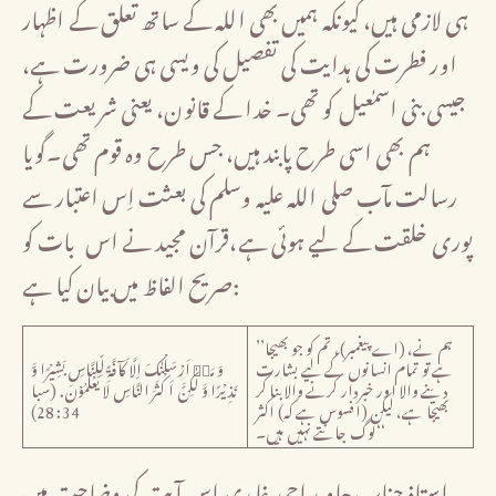
ہی لازمی ہیں، کیونکہ ہمیں بھی اللہ کے ساتھ تعلق کے اظہار
اور فطرت کی ہدایت کی تفصیل کی ویسی ہی ضرورت ہے،
جیسی بنی اسمٰعیل کو تھی۔ خدا کے قانون، یعنی شریعت کے
ہم بھی اسی طرح پابند ہیں، جس طرح وہ قوم تھی۔گویا
رسالت مآب صلی اللہ علیہ وسلم کی بعثت اِس اعتبار سے
پوری خلقت کے لیے ہوئی ہے،قرآن مجید نے اس بات کو
صریح الفاظ میں بیان کیا ہے:
’’ہم نے، (اے پیغمبر)، تم کو جو بھیجا
ہے تو تمام انسانوں کے لیے بشارت
وَ مَاۤ اَرۡسَلۡنٰکَ اِلَّا کَآفَّۃً لِّلنَّاسِ بَشِیۡرًا وَّ
دینے والا اور خبردار کرنے والا بنا کر
نَذِیۡرًا وَّ لٰکِنَّ اَکۡثَرَ النَّاسِ لَا یَعۡلَمُوۡنَ. (سبا
بھیجا ہے، لیکن (افسوس ہے کہ) اکثر
34: 28)
لوگ جانتے نہیں ہیں۔‘‘
استاذ جناب جاوید احمد غامدی اِس آیت کی وضاحت میں