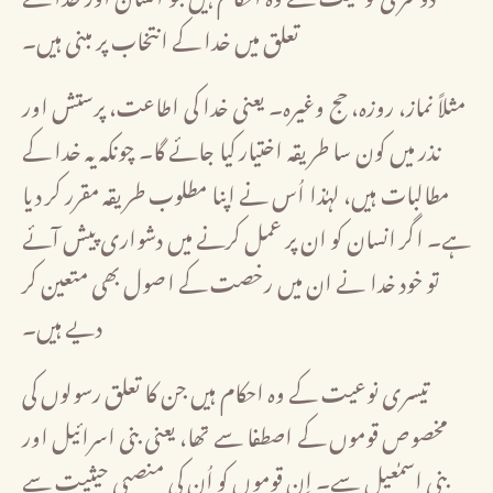
تعلق میں خدا کے انتخاب پر مبنی ہیں۔
مثلاً نماز، روزہ، حج وغیرہ۔ یعنی خدا کی اطاعت، پرستش اور
نذر میں کون سا طریقہ اختیار کیا جائے گا۔ چونکہ یہ خدا کے
مطالبات ہیں، لہٰذا اُس نے اپنا مطلوب طریقہ مقرر کر دیا
ہے۔ اگر انسان کو ان پر عمل کرنے میں دشواری پیش آئے
تو خود خدا نے ان میں رخصت کے اصول بھی متعین کر
دیے ہیں۔
تیسری نوعیت کے وہ احکام ہیں جن کا تعلق رسولوں کی
مخصوص قوموں کے اصطفا سے تھا، یعنی بنی اسرائیل اور
بنی اسمٰعیل سے۔ اِن قوموں کو اُن کی منصبی حیثیت سے