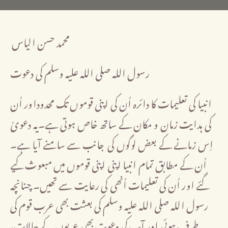
محمد حسن الیاس
رسول اللہ صلی اللہ علیہ وسلم کی دعوت
انبیا کی تعلیمات کا دائرہ اُن کی اپنی قوموں تک محدوداور اُن
کی ہدایت زمان و مکان کے ساتھ خاص ہوتی ہے۔یہ دعویٰ
اِس زمانے کے بعض لوگوں کی جانب سے سامنے آیا ہے۔
اُن کے مطابق تمام انبیا اپنی اپنی قوموں میں مبعوث کیے
گئے اور اُن کی تعلیمات اُنھی کی رعایت سے تھیں۔ چنانچہ
رسول اللہ صلی اللہ علیہ وسلم کی بعثت بھی عرب قوم کی
طرف ہوئی اور آپ کی دعوت بھی عربوں کے حالات،