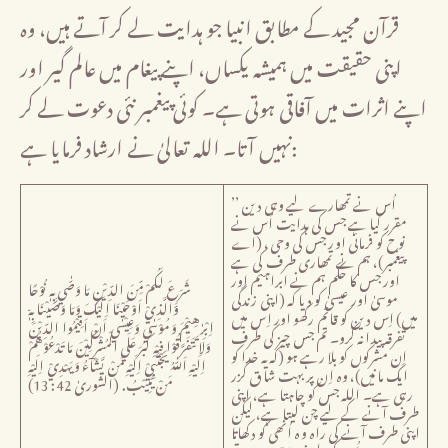
قرآن مجید کے مطابق انبیا جو ہدایت لے کر آتے ہیں، وہ
اپنی حقیقت میں ہمیشہ یکساں، اپنے پیغام میں عالم گیر اور
اپنے اثرات میں آفاقی ہوتی ہے۔ کوئی پیغمبر نئی دعوت لے کر
نہیں آتا۔ اللہ تعالیٰ نے ارشاد فرمایا ہے:
’’ اُس نے تمھارے لیے وہی دین
مقرر کیا ہے جس کی ہدایت اُس نے
نوح کو فرمائی اور جس کی وحی، (اے
پیغمبر)، ہم نے تمھاری طرف کی ہے
اور جس کا حکم ہم نے ابراہیم اور
شَرَعَ لَكُمْ مِّنَ الدِّيْنِ مَا وَصّٰي بِهٖ نُوْحًا
موسیٰ اور عیسیٰ کو دیا کہ (اپنی زندگی
وَّالَّذِيْ اَوْحَيْنَا اِلَيْكَ وَمَا وَصَّيْنَا بِهٖ٘
میں) اِس دین کو قائم رکھو اور اِس میں
اِبْرٰهِيْمَ وَمُوْسٰي وَعِيْسٰي اَنْ اَقِيْمُوا الدِّيْنَ
تفرقہ پیدا نہ کرو۔ تم جس چیز کی طرف
وَلَا تَتَفَرَّقُوْا فِيْهِ كَبُرَ عَلَي الْمُشْرِكِيْنَ مَا تَدْعُوْهُمْ
اِن مشرکوں کو بلا رہے ہو (کہ یہ خدا کو
اِلَيْهِ اَللّٰهُ يَجْتَبِيْ اِلَيْهِ مَنْ يَّشَآءُ وَيَهْدِيْ اِلَيْهِ
ایک مانیں)، وہ اِن پر بہت شاق گزر
مَنْ يُّنِيْبُ. (الشوریٰ 42: 13)
رہی ہے۔ اللہ جس کو چاہتا ہے، اپنی
طرف آنے کے لیے چن لیتا ہے، لیکن
اپنی طرف آنے کی راہ وہ اُنھی کو دکھاتا