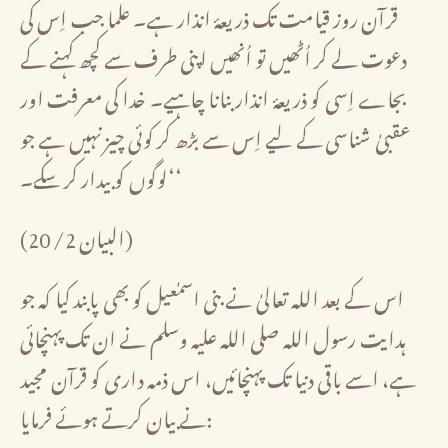
قرآن روز قیامت تک ذریعۂ انذار ہے۔ علما جب اِس کی
دعوت لے کر اُٹھیں تو اُنھیں اپنی طرف سے کچھ کہنے کے
بجاے اِسی کو ذریعۂ انذار بنانا چاہیے۔ خدا کی معرفت اور
عقبیٰ شناسی کے لیے اِس سے بڑھ کر کوئی چیز نہیں ہے جو
لوگوں کو بیدار کر سکے۔‘‘
(البیان 2/ 20)
اس کے بعد اللہ تعالیٰ نے بنی اسمٰعیل کو بھی پابند کیا کہ جو
ہدایت رسول اللہ صلی اللہ علیہ وسلم نے ان تک پہنچائی
ہے، اسے باقی دنیا تک پہنچائیں، اس ذمہ داری کو قرآن مجید
نے بیان کرتے ہوئے فرمایا: