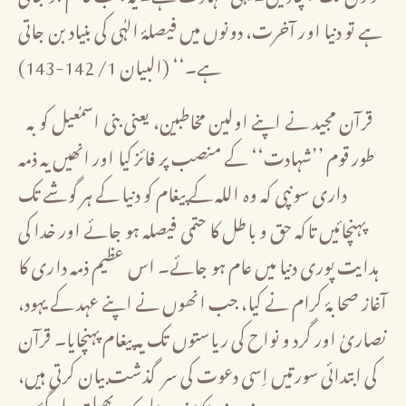
ہے تو دنیا اور آخرت، دونوں میں فیصلۂ الہٰی کی بنیاد بن جاتی
ہے۔‘‘ (البیان 1/ 142-143)
قرآن مجید نے اپنے اولین مخاطبین، یعنی بنی اسمٰعیل کو بہ
طور قوم ’’شہادت‘‘ کے منصب پر فائز کیا اور انھیں یہ ذمہ
داری سونپی کہ وہ اللہ کے پیغام کو دنیا کے ہر گوشے تک
پہنچائیں تاکہ حق و باطل کا حتمی فیصلہ ہو جائے اور خدا کی
ہدایت پوری دنیا میں عام ہو جائے۔ اس عظیم ذمہ داری کا
آغاز صحابۂ کرام نے کیا، جب انھوں نے اپنے عہد کے یہود،
نصاریٰ اور گرد و نواح کی ریاستوں تک یہ پیغام پہنچایا۔ قرآن
کی ابتدائی سورتیں اِسی دعوت کی سرگذشت بیان کرتی ہیں،