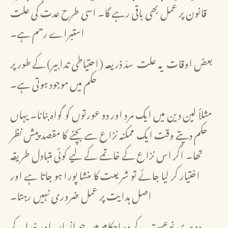
قانون پر عمل بھی باقی رہے گا۔ اسی طرح عدت کی علت
استبراے رحم ہے۔
بعض اوقات یہ علت سدّ ذریعہ (احتیاطی تدابیر) کے طور پر
حکم میں موجود ہوتی ہے۔
مثلاً لین دین میں ایک مرد اور دو عورتوں کو گواہ بنانا۔ یہاں
حکم دیتے وقت ایک ممکنہ نزاع سے بچنے کا مقصد پیش نظر
تھا۔ اگر اس نزاع کے خاتمے کے لیے کوئی متبادل طریقہ
اختیار کر لیا جائے تو شریعت کا منشا پورا ہو جاتا ہے اور
اصل ہدایت پر عمل ضروری نہیں رہتا۔
دوسری نوعیت کے وہ احکام ہیں جو انسان اور خدا کے