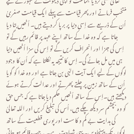
منتخب فرماتے اور پھر قیامت سے پہلے ایک قیامت صغریٰ
اُن کے ذریعے سے اِسی دنیا پر برپا کر دیتے ہیں۔ اُنھیں بتا دیا
جاتا ہے کہ وہ خدا کے ساتھ اپنے عہد پر قائم رہیں گے تو
اِس کی جزا اور انحراف کریں گے تو اِس کی سزا اُنھیں دنیا
ہی میں مل جائے گی۔ اِس کا نتیجہ یہ نکلتا ہے کہ اُن کا وجود
لوگوں کے لیے ایک آیت الہٰی بن جاتا ہے اور وہ خدا کو گویا
اُن کے ساتھ زمین پر چلتے پھرتے اور عدالت کرتے ہوئے
دیکھتے ہیں۔اِس کے ساتھ اُنھیں حکم دیاجاتا ہے کہ جس حق
کو وہ بچشم سر دیکھ چکے ہیں، اُس کی تبلیغ کریں اور اللہ تعالیٰ
کی ہدایت بے کم و کاست اور پوری قطعیت کے ساتھ
لوگوں تک پہنچادیں۔ یہی شہادت ہے۔ یہ جب قائم ہو جاتی