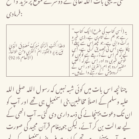
فرمادی:
’’یہ (اُسی کتاب کی طرح) ایک کتاب
ہے جو ہم نے اتاری ہے، بڑی خیر و
برکت والی ہے، جو کچھ اِس سے پہلے آ
وَهٰذَا كِتٰبٌ اَنْزَلْنٰهُ مُبٰرَكٌ مُّصَدِّقُ الَّذِيْ
چکا ہے، اُس کی تصدیق کرتی ہے، اِس
بَيْنَ يَدَيْهِ وَلِتُنْذِرَ اُمَّ الْقُرٰي وَمَنْ حَوْلَهَا.
لیے کہ تم اِس کے ذریعے سے لوگوں کو
(الانعام 6: 92)
خوش خبری دو اور اِس لیے کہ اُنھیں
متنبہ کردو جو ام القریٰ اور اُس کے
گردوپیش کے رہنے والےہیں۔‘‘
چنانچہ اس بات میں کوئی شبہ نہیں کہ رسول اللہ صلی اللہ
علیہ وسلم کے اصلاً مخاطبین بنی اسمٰعیل ہی تھے اور آپ کو
ان تک دعوت پہنچانے کی ذمہ داری دی گئی۔ آپ انھی کے
لیے عدالت بن کر آئے، لیکن جو پیغام قرآن مجید کی صورت
میں آپ پہنچا رہے تھے، کیا وہ صرف بنی اسمٰعیل کے لیے