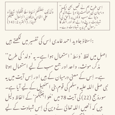
’’اِسی طرح ہم نے تمھیں بھی ایک
درمیان کی جماعت بنا دیا ہے تاکہ تم
وَكَذٰلِكَ جَعَلْنٰكُمْ اُمَّةً وَّسَطًا لِّتَكُوْنُوْا شُهَدَآءَ
دنیا کے سب لوگوں پر (حق کی)
عَلَي النَّاسِ وَيَكُوْنَ الرَّسُوْلُ عَلَيْكُمْ
شہادت دینے والے بنو اور اللہ کا
شَهِيْدًا. (البقرہ 2: 143)
رسول تم پر یہ شہادت دے۔‘‘
استاذ جاوید احمد غامدی اس کی تفسیر میں لکھتے ہیں:
’’اصل میں لفظ ’وَسَط‘ استعمال ہوا ہے۔ یہ ’ولد‘ کی طرح
مذکر، مونث، واحد اور جمع سب کے لیے استعمال ہوتا
ہے۔ اِس کے معنی درمیان کے ہیں اور اِس آیت میں یہ
نبی صلی اللہ علیہ وسلم کی قوم بنی اسمٰعیل کے لیے آیا ہے۔
سورۂ حج (22) کی آیت 78 میں ’هُوَ اجْتَبٰكُمْ‘ کے الفاظ دلیل
ہیں کہ اُنھیں اللہ تعالیٰ نے دین کی اِس شہادت کے لیے