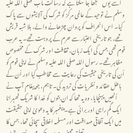
اسے یوں سمجھا جا سکتا ہے کہ رسالت مآب صلی اللہ علیہ
وسلم نے توحید کے عالمی مرکز کو شرک کی آلایشوں سے پاک
کیا۔ اس انحراف کو پروان چڑھانے والے، بلا شبہ قریش
تھے، جو تاریخی اعتبار سے حرم کے پروہت تھے۔ یہ عرب
قوم تھی جس کی ایک زبان، ثقافت اور شرک کے مخصوص
مظاہر تھے۔ رسول اللہ صلی اللہ علیہ وسلم نے اپنی قوم کو
اُن کی تاریخی حیثیت کی رعایت سے مخاطب کیا اور اُن کے
باطل عقائد و نظریات کی تردید کی۔ تاہم، جو پیغام آپ نے
اُنھیں پہنچایا، وہ یہ تھا کہ ان بتوں کو خدا کا شریک ٹھہرانا
ایک گم راہی اور برائی ہے۔ پیغمبر کا یہ دعویٰ اپنی حقیقت
میں ایک آفاقی صداقت اور مسلمہ اخلاقی سچائی تھا، جس کا
تعلق محض عربوں تک محدود نہیں تھا۔