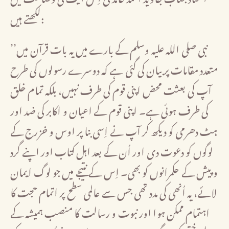
لکھتے ہیں:
’’نبی صلی اللہ علیہ وسلم کے بارے میں یہ بات قرآن میں
متعدد مقامات پر بیان کی گئی ہے کہ دوسرے رسولوں کی طرح
آپ کی بعثت محض اپنی قوم کی طرف نہیں، بلکہ تمام خلق
کی طرف ہوئی ہے۔ اپنی قوم کے اعیان و اکابر کی ضد اور
ہٹ دھرمی کو دیکھ کر آپ نے اِسی بنا پر اوس و خزرج کے
لوگوں کو دعوت دی اور اُن کے بعد اہل کتاب اور اپنے گرد
و پیش کے حکمرانوں کو بھی۔ اِس کے نتیجے میں جو لوگ ایمان
لائے، یہ اُنھی کی مدد تھی جس سے عالمی سطح پر اتمام حجت کا
اہتمام ممکن ہوا اور نبوت و رسالت کا منصب ہمیشہ کے