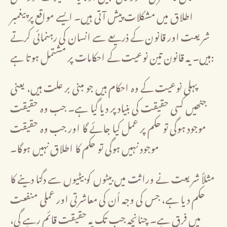
اطلاق میں مشکلات پیش آتی ہیں۔ ایسے مواقع پر پیغمبر
شریعت اور قانون کے ذریعے سے انسان کی رہنمائی کرتے
ہیں۔ یہ قانون تین نوعیت کے احکامات پر مشتمل ہوتا ہے:
پہلی نوعیت کے وہ احکام ہیں جو مبنی بر علت ہیں، یعنی
جنھیں کسی حقیقت کی بنیاد پر دیا گیا ہے۔ جب وہ حقیقت
موجود ہوگی تو حکم پر عمل کیا جائے گا اور جب وہ حقیقت
موجود نہیں ہوگی تو حکم کا اطلاق نہیں ہوگا۔
مثلاً شریعت نے وراثت میں بیٹوں کو بیٹیوں سے دگنا دینے کا
حکم دیا ہے، جس کی وجہ اُن کی معاشرتی اور عملی منفعت
میں فرق ہے۔ چنانچہ جب تک یہ حقیقت قائم رہے گی،