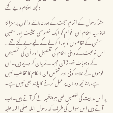
کچھ احکام دیے گئے:
مثلاً رسول کے اتمامِ حجت کے بعد نہ ماننے والوں پر سزا کا
نفاذ۔ یہ احکام ان اقوام کو ایک خصوصی حیثیت اور متعین
مشن کے تقاضوں کو پورا کرنے کے لیے دیے گئے تھے۔
اس نوعیت کے دینی احکام کی تفصیل اور اُن کی تخصیص
کے وجوہات خود قرآن مجید نے بیان کر دیے ہیں۔ ان
قوموں کے علاوہ کوئی اور شخص ان احکام کا مخاطب نہیں
ہے، چنانچہ وہ ان پر عمل کرنے کا پابند بھی نہیں ہے۔
یہ اُس ہدایت کی تفصیل تھی جو پیغمبر لے کر آتے ہیں۔اب
آتے ہیں اس سوال کی طرف کہ رسول اللہ صلی اللہ علیہ