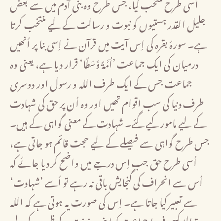
اُسی طرح منتخب کیا، جس طرح وہ بنی آدم میں سے بعض
جلیل القدر ہستیوں کو نبوت و رسالت کے لیے منتخب کرتا
ہے۔ سورۂ بقرہ کی اِس آیت میں قرآن نے اِسی بنا پر اُنھیں
درمیان کی ایک جماعت ’اُمَّةً وَّسَطًا‘ قرار دیا ہے، یعنی وہ
جماعت جس کے ایک طرف اللہ و رسول اور دوسری
طرف دنیا کی سب اقوام تھیں اور وہ اُن پر حق کی شہادت
کے لیے مامور کیے گئے۔ شہادت کے معنی گواہی کے ہیں۔
جس طرح گواہی سے فیصلے کے لیے حجت قائم ہو جاتی ہے،
اُسی طرح حق جب اِس درجے میں واضح کر دیا جائے کہ
اُس سے انحراف کی گنجایش باقی نہ رہے تو اُسے ’شہادت‘
سے تعبیر کیا جاتا ہے۔ اِس کی صورت یہ ہوتی ہے کہ اللہ
تعالیٰ کسی فرد یا جماعت کو اپنی دینونت کے ظہور کے لیے