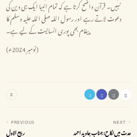
نہیں۔ قرآن واضح کرتا ہے کہ تمام انبیا ایک ہی دین کی
دعوت لاتے رہے اور رسول اللہ صلی اللہ علیہ وسلم کا
پیغام بھی پوری انسانیت کے لیے ہے۔
(نومبر 2024ء)
ـــــــــــــــــــــــــ
PREVIOUS
NEXT
عدت میں نکاح: جناب جاوید احمد
ربیع الاول