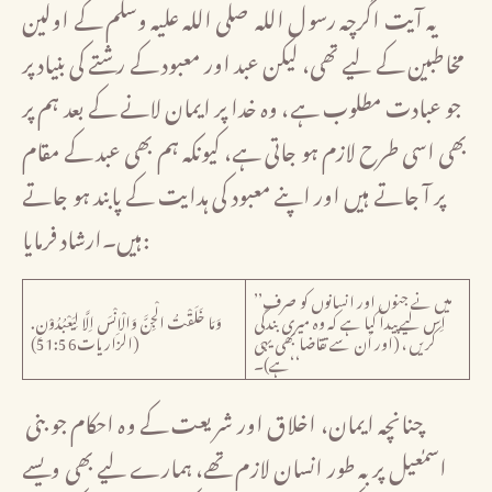
یہ آیت اگرچہ رسول اللہ صلی اللہ علیہ وسلم کے اولین
مخاطبین کے لیے تھی، لیکن عبد اور معبود کے رشتے کی بنیاد پر
جو عبادت مطلوب ہے، وہ خدا پر ایمان لانے کے بعد ہم پر
بھی اسی طرح لازم ہو جاتی ہے، کیونکہ ہم بھی عبد کے مقام
پر آ جاتے ہیں اور اپنے معبود کی ہدایت کے پابند ہو جاتے
ہیں۔ارشاد فرمایا:
’’میں نے جنوں اور انسانوں کو صرف
اِس لیے پیدا کیا ہے کہ وہ میری بندگی
وَمَا خَلَقْتُ الْجِنَّ وَالْاِنْسَ اِلَّا لِيَعْبُدُوْنِ.
کریں، (اور اُن سے تقاضا بھی یہی
(الزاریات51:56)
ہے)۔‘‘
چنانچہ ایمان، اخلاق اور شریعت کے وہ احکام جو بنی
اسمٰعیل پر بہ طور انسان لازم تھے، ہمارے لیے بھی ویسے