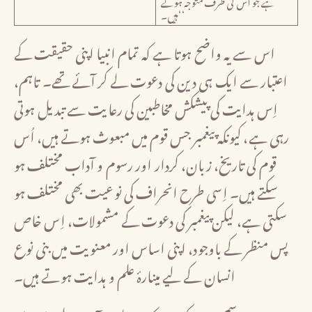
ہے جو اُس کی طرف متوجہ ہوتے
ہیں۔‘‘
اس سے یہ واضح ہوتا ہے کہ تمام انبیا اپنی حقیقت کے
اعتبار سے ایک ہی دین کی دعوت لے کر آئے تھے۔ تاہم،
اِس ہدایت کی پیشکش مخاطبین کی رعایت سے تبدیل ہوتی
رہی ہے، کیونکہ پیغمبر جس قوم میں مبعوث ہوتے ہیں، اُس
قوم کی تاریخ، زبان، کردار اور رسوم و آداب مختلف ہو
سکتے ہیں۔ اِسی طرح انحراف کی نوعیت بھی مختلف ہو
سکتی ہے، لیکن پیغمبر کی دعوت کے مشمولات، اِس خاص
پس منظر کے باوجود، اپنی اساس اور معنویت میں بنی نوع
انسان کے لیے مینارۂ علم و ہدایت ہوتے ہیں۔