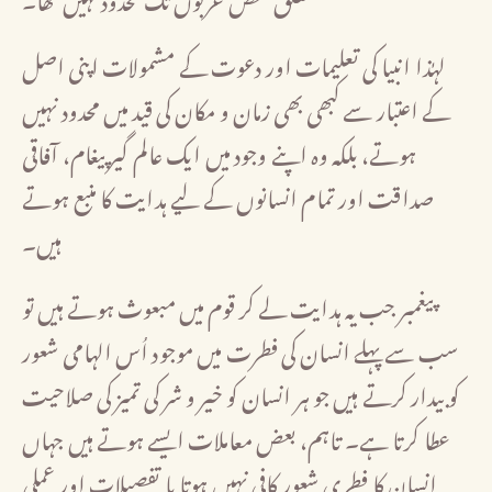
لہٰذا انبیا کی تعلیمات اور دعوت کے مشمولات اپنی اصل
کے اعتبار سے کبھی بھی زمان و مکان کی قید میں محدود نہیں
ہوتے، بلکہ وہ اپنے وجود میں ایک عالم گیر پیغام، آفاقی
صداقت اور تمام انسانوں کے لیے ہدایت کا منبع ہوتے
ہیں۔
پیغمبر جب یہ ہدایت لے کر قوم میں مبعوث ہوتے ہیں تو
سب سے پہلے انسان کی فطرت میں موجود اُس الہامی شعور
کو بیدار کرتے ہیں جو ہر انسان کو خیر و شر کی تمیز کی صلاحیت
عطا کرتا ہے۔ تاہم، بعض معاملات ایسے ہوتے ہیں جہاں
انسان کا فطری شعور کافی نہیں ہوتا یا تفصیلات اور عملی