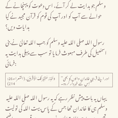
وسلم جو ہدایت لے کر آئے، اس دعوت کو پہنچانے کے
حوالے سے آپ کو اور آپ کی قوم کو قرآن مجید نے کیا
ہدایات دیں؟
رسول اللہ صلی اللہ علیہ وسلم کو جب اللہ تعالیٰ نے بنی
اسمٰعیل کی طرف مبعوث فرمایا تو سب سے پہلی ہدایت یہ
فرمائی:
’’اور اپنے قریبی خاندان والوں کو بھی
وَاَنْذِرْ عَشِيْرَتَكَ الْاَقْرَبِيْنَ. (الشعراء 26:
اِس سے خبردار کر دو۔‘‘
214)
یہاں یہ بات پیش نظر رہے کہ یہ رسول اللہ صلی اللہ علیہ
وسلم ہی کا خاندان تھا جس کے پاس بیت اللہ کی تولیت
تھی۔ یہی بات اللہ تعالیٰ نے دوسرے موقع پر مزید واضح