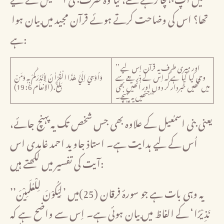
تھا؟ اس کی وضاحت کرتے ہوئے قرآن مجید میں بیان ہوا
ہے:
’’ اور میری طرف یہ قرآن اِس لیے
وحی کیا گیا ہے کہ اِس کے ذریعے سے
وَاُوْحِيَ اِلَيَّ هٰذَا الْقُرْاٰنُ لِاُنْذِرَكُمْ بِهٖ وَمَنْ
میں تمھیں خبردار کر دوں اور اُنھیں بھی
بَلَغَ.(الانعام 6: 19)
جنھیں یہ پہنچے۔‘‘
یعنی بنی اسمٰعیل کے علاوہ بھی جس شخص تک یہ پہنچ جائے،
اُس کے لیے ہدایت ہے۔ استاذ جاوید احمد غامدی اس
آیت کی تفسیر میں لکھتے ہیں:
’’یہ وہی بات ہے جو سورۂ فرقان (25)میں ’لِيَكُوْنَ لِلْعٰلَمِيْنَ
نَذِيْرًا‘ کے الفاظ میں بیان ہوئی ہے۔ اِس سے واضح ہے کہ