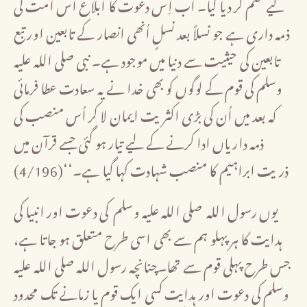
لیے ختم کر دیا گیا۔ اب اِس دعوت کا ابلاغ اُس امت کی
ذمہ داری ہے جو نسلاً بعد نسلٍ اُنھی انصار کے تابعین اور تبع
تابعین کی حیثیت سے دنیا میں موجود ہے۔ نبی صلی اللہ علیہ
وسلم کی قوم کے لوگوں کو بھی خدا نے یہ سعادت عطا فرمائی
کہ بعد میں اُن کی بڑی اکثریت ایمان لا کر اُس منصب کی
ذمہ داریاں ادا کرنے کے لیے تیار ہو گئی جسے قرآن میں
ذریت ابراہیم کا منصب شہادت کہا گیا ہے۔‘‘(4/196)
یوں رسول اللہ صلی اللہ علیہ وسلم کی دعوت اور انبیا کی
ہدایت کا ہر پہلو ہم سے بھی اسی طرح متعلق ہو جاتا ہے،
جس طرح پہلی قوم سے تھا۔چنانچہ رسول اللہ صلی اللہ علیہ
وسلم کی دعوت اور ہدایت کسی ایک قوم یا زمانے تک محدود