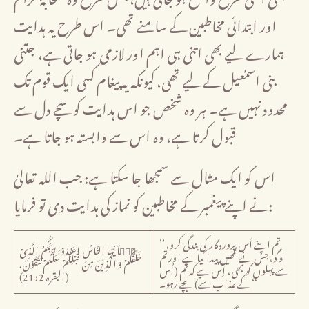
اور ابتدائی مخاطبین کے سامنے تھی۔ اس طرح یہ ہدایت
ہمارے لیے بھی اتنی ہی اہم اور لازمی ہو جاتی ہے، جتنی
بنی اسمٰعیل کے لیے تھی، کیونکہ یہ پیغام کسی ایک قوم تک
محدود نہیں ہے۔ ہر وہ شخص جو اس ہدایت کو سچے دل سے
قبول کرتا ہے، وہ اس سے وابستہ ہو جاتا ہے۔
اس کو ایک مثال سے سمجھا جا سکتا ہے: جب اللہ تعالیٰ
نے اپنے پیغمبر کے مخاطبین کو نماز کی ہدایت دی تو فرمایا:
’’تم اپنے اُس پروردگار کی بندگی کرو،
یٰۤاَیُّہَا النَّاسُ اعۡبُدُوۡا رَبَّکُمُ الَّذِیۡ
لوگو، جس نے تمھیں پیدا کیا ہے اور تم
خَلَقَکُمۡ وَ الَّذِیۡنَ مِنۡ قَبۡلِکُمۡ لَعَلَّکُمۡ تَتَّقُوۡنَ.
سے پہلوں کو بھی، اِس لیے کہ تم (اُس
(البقرہ 2: 21)
کے عذاب سے) بچے رہو۔ ‘‘