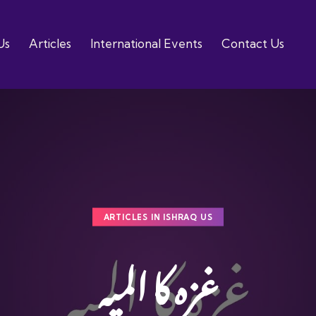
Us
Articles
International Events
Contact Us
ARTICLES IN ISHRAQ US
غزہ کا المیہ