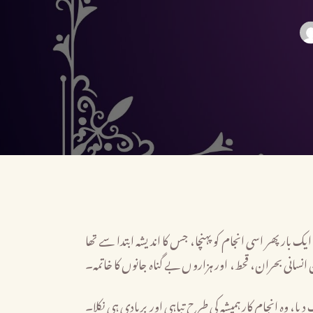
ایک بار پھر اسی انجام کو پہنچا، جس کا اندیشہ ابتدا سے تھا
 انسانی بحران، قحط، اور ہزاروں بے گناہ جانوں کا خاتمہ۔
، وہ انجام کار ہمیشہ کی طرح تباہی اور بربادی ہی نکلا۔