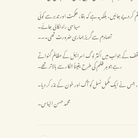
کر دیے جائیں، بلکہ یہ ہے کہ بقا، حکمت اور تدبر سے کوئی
سیاسی راہ نکالی جائے۔
تصادم سےگریز ہماری ضرورت تھی۔۔۔
ف کے جواب میں اکثر لوگ اسرائیل کے مظالم گنواتے
رہےجو ہر ظلم کی طرح یقیناً انکار سے بالاتر تھے۔
ی، جس نے ایک مکمل نسل کو آگ اور خون کے نذر کر دیا۔
محمد حسن الیاس۔