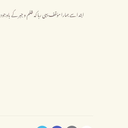
ابتدا سے ہمارا مؤقف یہی رہا کہ ظلم و جبر کے باوجود