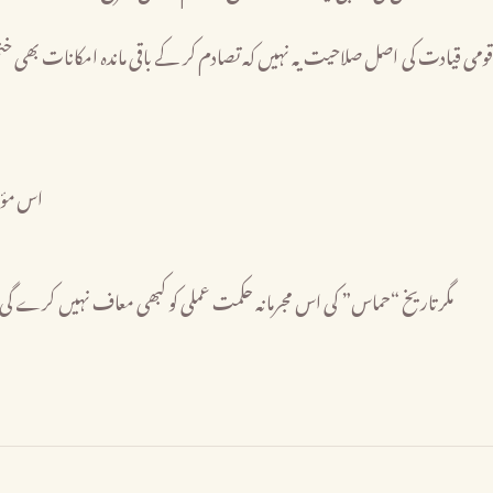
 قومی قیادت کی اصل صلاحیت یہ نہیں کہ تصادم کر کے باقی ماندہ امکانات بھی ختم 
اس مؤق
مگر تاریخ “حماس” کی اس مجرمانہ حکمت عملی کو کبھی معاف نہیں کرے گ