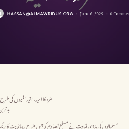
June 6, 2025
0
Comme
HASSAN@ALMAWRIDUS.ORG
غزہ کا المیہ، بقیہ المیوں کی طرح 
بدترین
مسلمانوں کی مذہبی قیادت نے مسلح تصادم کو جس طرح رومانویت کا رنگ دیا