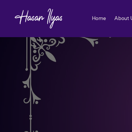
Home
About 