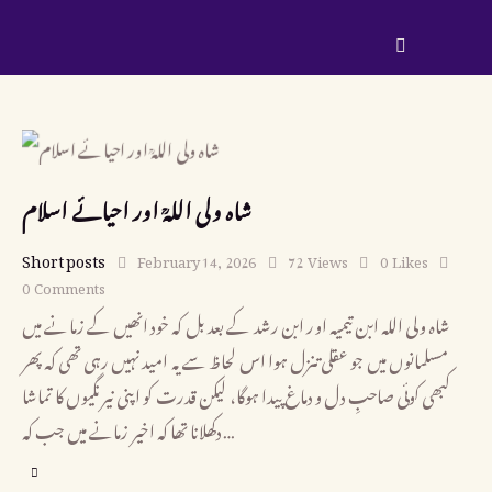
شاہ ولی اللہؒ اور احیائے اسلام
Short posts
February 14, 2026
72
Views
0
Likes
0
Comments
شاہ ولی الله ابن تیمیہ اور ابن رشد کے بعد بل کہ خود انھیں کے زمانے میں
مسلمانوں میں جو عقلی تنزل ہوا اس لحاظ سے یہ امید نہیں رہی تھی کہ پھر
کبھی کوئی صاحبِ دل و دماغ پیدا ہوگا، لیکن قدرت کو اپنی نیرنگیوں کا تماشا
دکھلانا تھا کہ اخیر زمانے میں جب کہ…