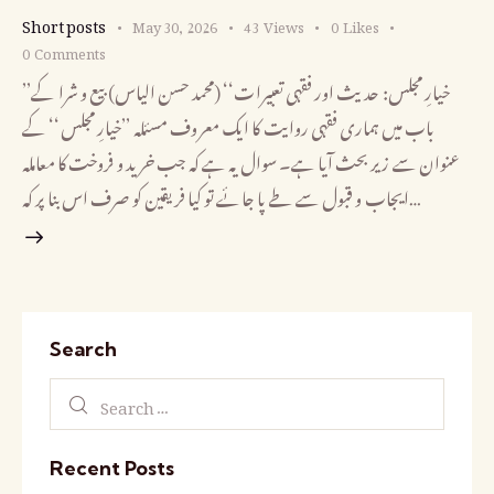
Short posts
May 30, 2026
43
Views
0
Likes
0
Comments
’’خیارِ مجلس: حدیث اور فقہی تعبیرات‘‘ (محمد حسن الیاس) بیع و شرا کے
باب میں ہماری فقہی روایت کا ایک معروف مسئلہ ’’خیارِ مجلس‘‘ کے
عنوان سے زیر بحث آیا ہے۔ سوال یہ ہے کہ جب خرید و فروخت کا معاملہ
ایجاب و قبول سے طے پا جائے تو کیا فریقین کو صرف اس بنا پر کہ…
Search
Recent Posts