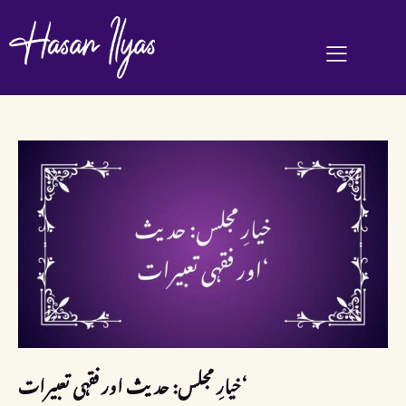
خیارِ مجلس: حدیث اور فقہی تعبیرات‘