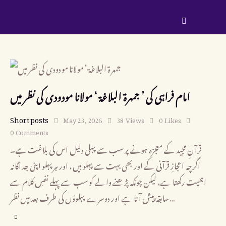
امام فراہی کی ’ جمهرة البلاغة ‘ مولانا مودودی کی نظر میں
Short posts
May 23, 2026
38
Views
0
Likes
0
Comments
قرآنِ مجید کے معجزہ ہونے پر سب سے پہلی دلیل اس کی بلاغت ہے۔
اگرچہ اعجازِ قرآنی کے اور بھی بہت سے پہلو ہیں، اور ہر پہلو اپنی جداگانہ
اہمیت رکھتا ہے، لیکن چونکہ پڑھنے والے کو سب سے پہلے نفسِ کلام سے
سابقہ پیش آتا ہے اور دوسرے پہلوؤں کی طرف بعد میں نظر…