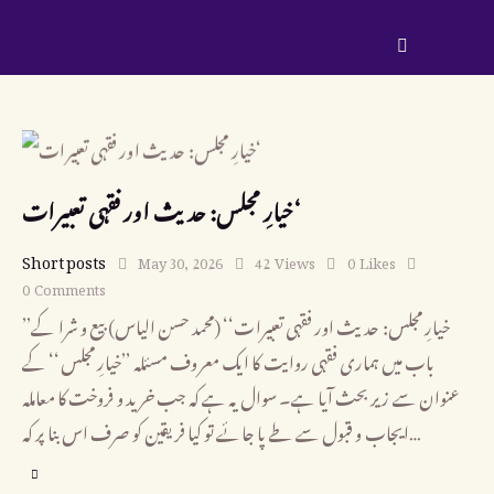
خیارِ مجلس: حدیث اور فقہی تعبیرات‘
Short posts
May 30, 2026
42
Views
0
Likes
0
Comments
’’خیارِ مجلس: حدیث اور فقہی تعبیرات‘‘ (محمد حسن الیاس) بیع و شرا کے
باب میں ہماری فقہی روایت کا ایک معروف مسئلہ ’’خیارِ مجلس‘‘ کے
عنوان سے زیر بحث آیا ہے۔ سوال یہ ہے کہ جب خرید و فروخت کا معاملہ
ایجاب و قبول سے طے پا جائے تو کیا فریقین کو صرف اس بنا پر کہ…