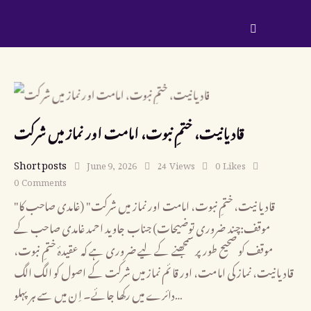
قادیانیت، ختمِ نبوت، امامت اور نماز میں شرکت
Short posts
June 9, 2026
24
Views
0
Likes
0
Comments
"قادیانیت، ختمِ نبوت، امامت اور نماز میں شرکت" (غامدی صاحب کا
موقف:چند ضروری توضیحات) جناب جاوید احمد غامدی صاحب کے
موقف کو صحیح طور پر سمجھنے کے لیے ضروری ہے کہ عقیدۂ ختمِ نبوت،
قادیانیت، نماز کی امامت، اور قائم نماز میں شرکت کے اصول کو الگ الگ
دائرے میں رکھا جائے۔ اِن میں سے ہر پہلو…