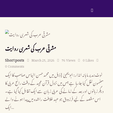
مشرقی عرب کی شعری روایت
Short posts
March 25, 2026
76
Views
0
Likes
0
Comments
نوٹ:مدیر ماہانہ انذار: ابویحییٰ [ذیل میں محمد حسن الیاس صاحب کا ایک
مضمون نقل کیا جارہا ہے جس میں نزول قرآن مجید کے وقت رائج عربی کا
دیگر زبانوں اور بعد کے زمانے کی عربی زبان سے ایک تقابل کیا گیا ہے۔
اس مقصد کے لیے فرزدوق جو عہد خلافت راشدہ میں پیدا ہونے والے
ایک…