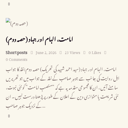
(حصہ دوم) امامت، الہام اور جہاد
Short posts
June 2, 2026
23
Views
0
Likes
0
Comments
امامت، الہام اور جہاد (سید احمد شہید کی تحریک) حصہ دوم:نقد کا جواب
اہل روایت کی جانب سے جوہر صاحب کے نقد کے جواب میں جو تحریریں
سامنے آئیں، ان کا مجموعی مقدمہ یہ ہے کہ “منصبِ امامت” کو نئی نبوت،
نئی شریعت یا متوازی دین کے اعلان کے طور پر پڑھنا درست نہیں۔ ان
کے نزدیک جوہر صاحب…