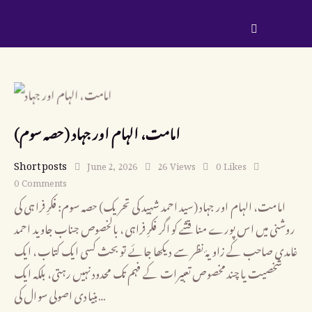
(حصہ سوم) امامت، الہام اور جہاد
Short posts
June 2, 2026
26
Views
0
Likes
0
Comments
امامت، الہام اور جہاد (سید احمد شہید کی تحریک) حصہ سوم: فکرِ فراہی کی
روشنی میں اس پورے مناقشے کو اگر فکرِ فراہی، بالخصوص جناب جاوید احمد
غامدی صاحب کے زاویۂ نظر سے دیکھا جائے تو بحث کسی ایک کتاب، ایک
شخصیت یا چند مخصوص تعبیرات کے فہم تک محدود نہیں رہتی، بلکہ ایک
بنیادی اصولی سوال کی…