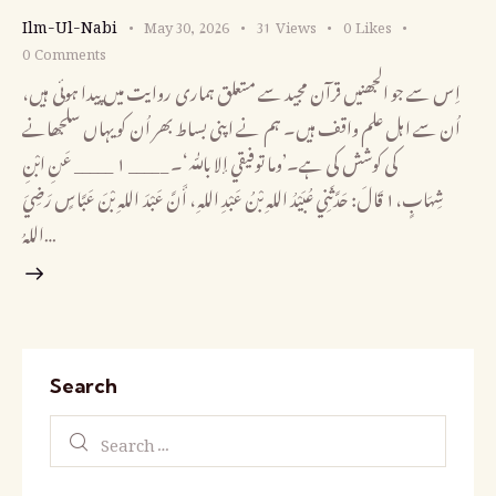
Ilm-Ul-Nabi
May 30, 2026
31
Views
0
Likes
0
Comments
اِس سے جو الجھنیں قرآن مجید سے متعلق ہماری روایت میں پیدا ہوئی ہیں،
اُن سے اہل علم واقف ہیں۔ ہم نے اپنی بساط بھر اُن کو یہاں سلجھانے
کی کوشش کی ہے۔’وما توفيقي إلا باللّٰه‘۔ _____ــــــ ۱ ــــــ_____ عَنِ ابْنِ
شِهَابٍ،۱ قَالَ: حَدَّثَنِي عُبَيْدُ اللهِ بْنُ عَبْدِ اللهِ، أَنَّ عَبْدَ اللهِ بْنَ عَبَّاسٍ رَضِيَ
اللهُ…
Search