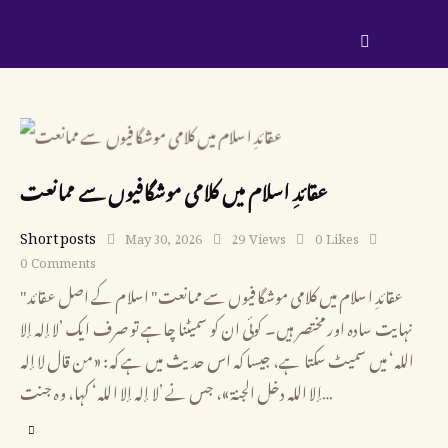
عقائدِ اسلام میں کلامی موشگافیوں سے ممانعت
Short posts
May 30, 2026
29
Views
0
Likes
0
Comments
"عقائدِ اسلام میں کلامی موشگافیوں سے ممانعت" اسلام کے اصل عقائد
نہایت سادہ اور مختصر ہیں۔ کوئی ان کو سمیٹنا چاہے تو صرف ایک ’لا إله إلا
الله‘ میں سمیٹ سکتا ہے، جیسا کہ اس حدیث میں ہے کہ: «من قال لا إله
إلا الله دخل الجنة»، جس نے ’لا إله إلا الله‘ کہا، وہ جنت…