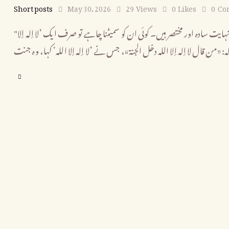
Short posts
May 30, 2026
29
Views
0
Likes
0
Co
"عقائدِ اسلام میں کلامی موشگافیوں سے ممانعت" اسلام کے اصل عقائد نہایت سادہ اور مختصر ہیں۔ کوئی ان کو سمیٹنا چاہے تو صرف ایک ’لا إله إلا