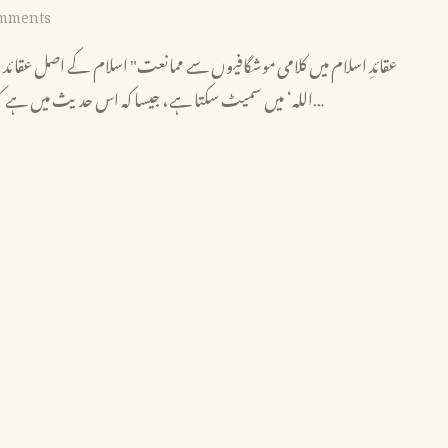
mments
الله‘ میں سمیٹ سکتا ہے، جیسا کہ اس حدیث میں ہے کہ: «من قال لا إله إلا الله دخل الجنة»، جس نے ’لا إله إلا الله‘ کہا، وہ جنت…