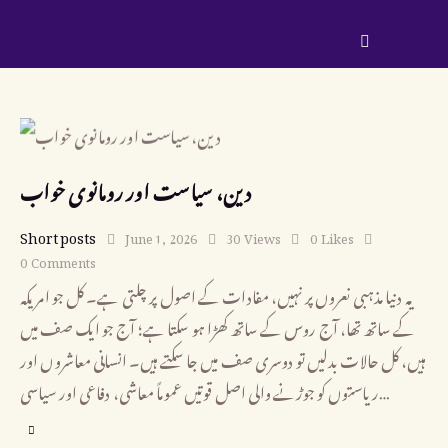
دین، سیاست اور رومانوی خواب
Short posts
June 1, 2026
30
Views
0
Likes
0
Comments
یہ دنیا مذہبی نعروں پر نہیں، مفادات کے اصول پر چلتی ہے۔ کل جو امریکہ
کے ساتھ تھا، آج روس کے ساتھ کھڑا ہو سکتا ہے؛ آج جو ایک صف میں
ہیں، کل حالات بدلیں تو دوسری صف میں جا سکتے ہیں۔ انسانی معاشروں اور
ریاستوں کو جوڑنے والی اصل قوتیں عموماً معاشی، دفاعی اور سیاسی…