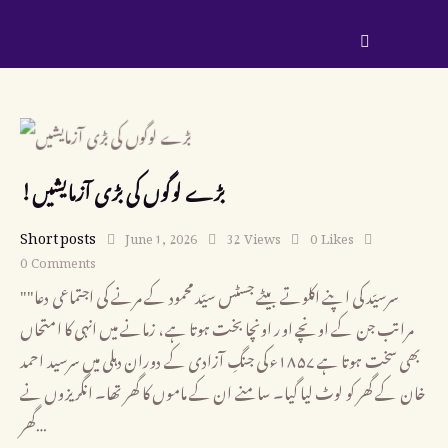
!بڑے لوگوں کی بڑی آزمایشیں
Short posts
June 1, 2026
32
Views
0
Likes
0
Comments
"سرسیّد کی اپنے اکلوتے بیٹے جسٹس سیّد محمود کے مرنے کی اجتماعی دعا"
‏مراتب جن کے اونچے اور اونچا بخت ہوتا ہے، زمانے میں انہی کا امتحاں
بھی سخت ہوتا ہے ۱۸۵۷ء کی جنگِ آزادی کے دوران دہلی میں سرسید احمد
خان کے گھر کو لوٹ لیا گیا۔ سامنے ان کے ماموں کا گھر تھا۔ انگریزوں نے
گھر…