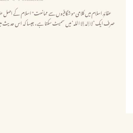
صرف ایک ’لا إله إلا الله‘ میں سمیٹ سکتا ہے، جیسا کہ اس حدیث میں