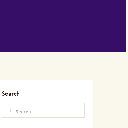
Search
Search
for: