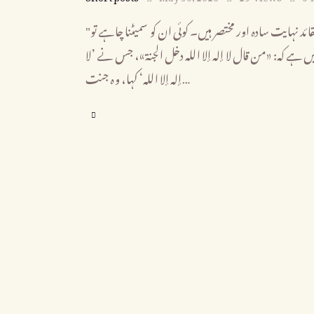
"عقائدِ اسلام میں کلامی موشگافیوں سے ممانعت" اسلام کے اصل عقائد نہایت سادہ اور مختصر ہیں۔ کوئی ان کو سمیٹنا چاہے تو
 ہے کہ: «من قال لا إله إلا الله دخل الجنة»، جس نے ’لا
إله إلا الله‘ کہا، وہ جنت…