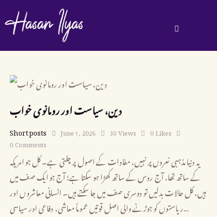
دین، سیاست اور رومانوی خواب
Short posts
June 1, 2026
30
Views
0
Likes
0
Comments
یہ دنیا مذہبی نعروں پر نہیں، مفادات کے اصول پر چلتی ہے۔ کل جو امریکہ
کے ساتھ تھا، آج روس کے ساتھ کھڑا ہو سکتا ہے؛ آج جو ایک صف میں
ہیں، کل حالات بدلیں تو دوسری صف میں جا سکتے ہیں۔ انسانی معاشروں اور
ریاستوں کو جوڑنے والی اصل قوتیں عموماً معاشی، دفاعی اور سیاسی…