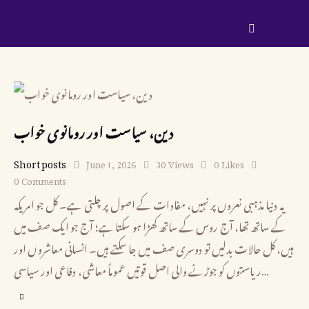
دین، سیاست اور رومانوی خواب
Short posts
June 1, 2026
30
Views
0
Likes
0
Comments
یہ دنیا مذہبی نعروں پر نہیں، مفادات کے اصول پر چلتی ہے۔ کل جو امریکہ
کے ساتھ تھا، آج روس کے ساتھ کھڑا ہو سکتا ہے؛ آج جو ایک صف میں
ہیں، کل حالات بدلیں تو دوسری صف میں جا سکتے ہیں۔ انسانی معاشروں اور
ریاستوں کو جوڑنے والی اصل قوتیں عموماً معاشی، دفاعی اور سیاسی…