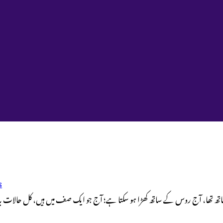
s
 ساتھ تھا، آج روس کے ساتھ کھڑا ہو سکتا ہے؛ آج جو ایک صف میں ہیں، کل حالات بد