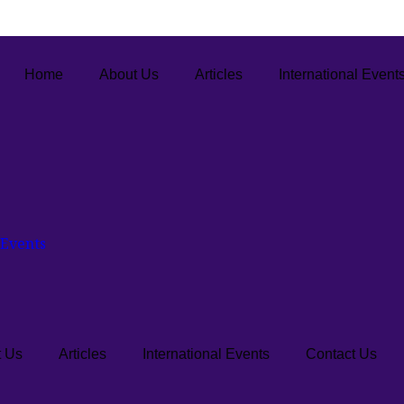
Home
About Us
Articles
International Event
 Events
 Us
Articles
International Events
Contact Us