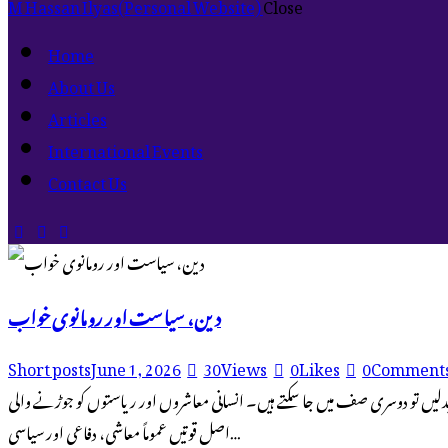
M Hassan Ilyas
(Personal Website)
Close
Home
About Us
Articles
International Events
Contact Us
دین، سیاست اور رومانوی خواب
Short posts
June 1, 2026
30
Views
0
Likes
0
Comment
لیں تو دوسری صف میں جا سکتے ہیں۔ انسانی معاشروں اور ریاستوں کو جوڑنے والی
اصل قوتیں عموماً معاشی، دفاعی اور سیاسی…