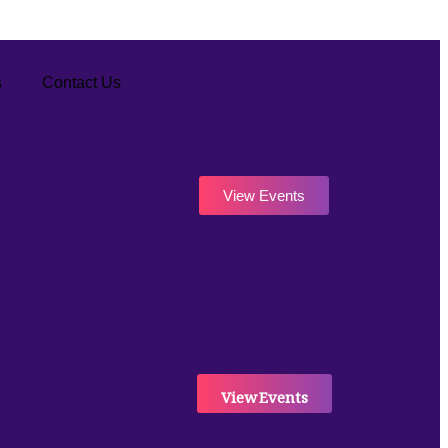
s
Contact Us
View Events
View Events