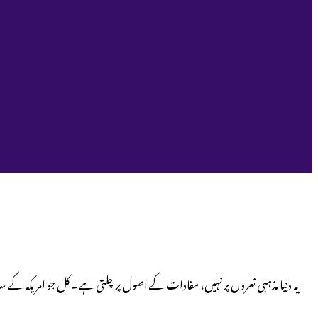
یہ دنیا مذہبی نعروں پر نہیں، مفادات کے اصول پر چلتی ہے۔ کل جو امریکہ کے