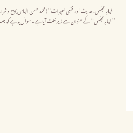
خیارِ مجلس‘‘ کے عنوان سے زیر بحث آیا ہے۔ سوال یہ ہے کہ جب خر