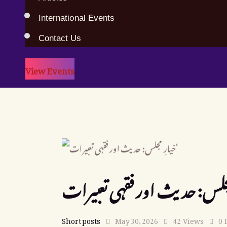
International Events
Contact Us
View Events
Short posts
May 30, 2026
42
Views
0