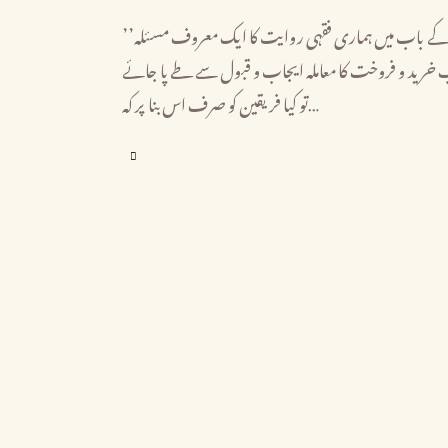
’’خیارِ مجلس: حدیث اور فقہی تعبیرات‘‘ (محمد حسن الیاس) بیع و شرا کے باب میں ہماری فقہی روایت کا ایک معروف مسئلہ
’’ید و فروخت کا معاملہ ایجاب و قبول سے طے پا جائے
تو کیا فریقین کو صرف اس بنا پر کہ…