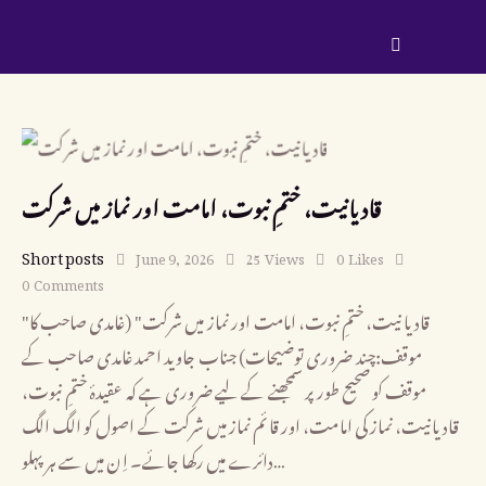
قادیانیت، ختمِ نبوت، امامت اور نماز میں شرکت
Short posts
June 9, 2026
25
Views
0
Likes
0
Comments
"قادیانیت، ختمِ نبوت، امامت اور نماز میں شرکت" (غامدی صاحب کا
موقف:چند ضروری توضیحات) جناب جاوید احمد غامدی صاحب کے
موقف کو صحیح طور پر سمجھنے کے لیے ضروری ہے کہ عقیدۂ ختمِ نبوت،
قادیانیت، نماز کی امامت، اور قائم نماز میں شرکت کے اصول کو الگ الگ
دائرے میں رکھا جائے۔ اِن میں سے ہر پہلو…