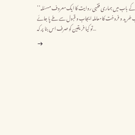
’’خیارِ مجلس: حدیث اور فقہی تعبیرات‘‘ (محمد حسن الیاس) بیع و شرا کے باب میں ہماری فقہی روایت کا ایک معروف مسئلہ
’’ید و فروخت کا معاملہ ایجاب و قبول سے طے پا جائے
تو کیا فریقین کو صرف اس بنا پر کہ…