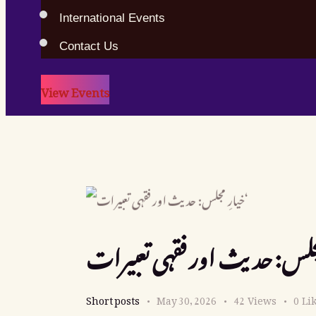
International Events
Contact Us
View Events
Short posts
May 30, 2026
42
Views
0
Li