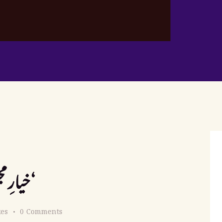
خیارِ مجلس: حدیث اور فقہی تعبیرات‘
kes
0
Comments