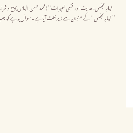
خیارِ مجلس‘‘ کے عنوان سے زیر بحث آیا ہے۔ سوال یہ ہے کہ جب خر