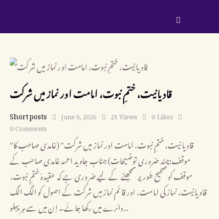
قادیانیت، ختمِ نبوت، امامت اور نماز میں شرکت
Short posts
June 9, 2026
25
Views
0
Likes
0
Comments
"قادیانیت، ختمِ نبوت، امامت اور نماز میں شرکت" (غامدی صاحب کا
موقف:چند ضروری توضیحات) جناب جاوید احمد غامدی صاحب کے
موقف کو صحیح طور پر سمجھنے کے لیے ضروری ہے کہ عقیدۂ ختمِ نبوت،
قادیانیت، نماز کی امامت، اور قائم نماز میں شرکت کے اصول کو الگ الگ
دائرے میں رکھا جائے۔ اِن میں سے ہر پہلو…