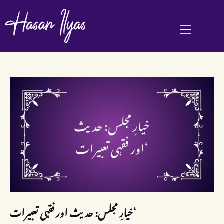
خیارِ مجلس: حدیث اور فقہی تعبیرات‘