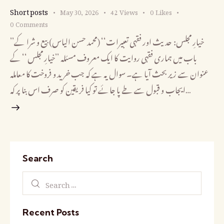
Short posts
May 30, 2026
42
Views
0
Likes
0
Comments
’’خیارِ مجلس: حدیث اور فقہی تعبیرات‘‘ (محمد حسن الیاس) بیع و شرا کے
باب میں ہماری فقہی روایت کا ایک معروف مسئلہ ’’خیارِ مجلس‘‘ کے
عنوان سے زیر بحث آیا ہے۔ سوال یہ ہے کہ جب خرید و فروخت کا معاملہ
ایجاب و قبول سے طے پا جائے تو کیا فریقین کو صرف اس بنا پر کہ…
Search
Recent Posts