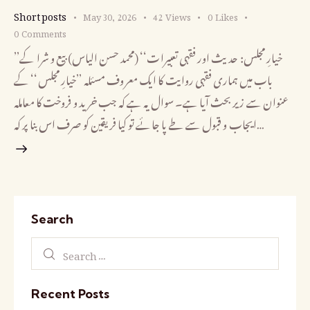
Short posts
May 30, 2026
42
Views
0
Likes
0
Comments
’’خیارِ مجلس: حدیث اور فقہی تعبیرات‘‘ (محمد حسن الیاس) بیع و شرا کے
باب میں ہماری فقہی روایت کا ایک معروف مسئلہ ’’خیارِ مجلس‘‘ کے
عنوان سے زیر بحث آیا ہے۔ سوال یہ ہے کہ جب خرید و فروخت کا معاملہ
ایجاب و قبول سے طے پا جائے تو کیا فریقین کو صرف اس بنا پر کہ…
Search
Recent Posts