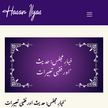
خیارِ مجلس: حدیث اور فقہی تعبیرات‘