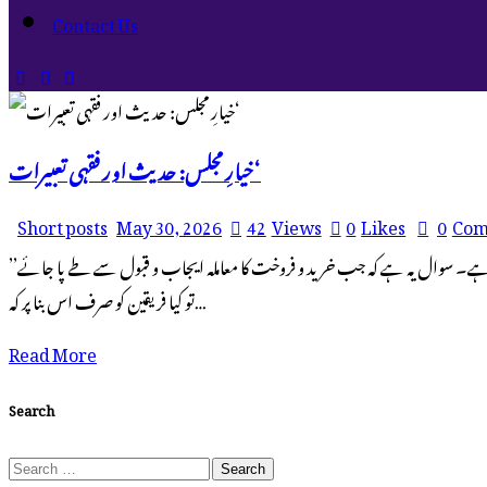
Contact Us
خیارِ مجلس: حدیث اور فقہی تعبیرات‘
Short posts
May 30, 2026
42
Views
0
Likes
0
Com
’’خیارِ مجلس: حدیث اور فقہی تعبیرات‘‘ (محمد حسن الیاس) بیع و شرا کے باب میں ہماری فقہی روایت کا ایک معروف مسئلہ ’’خیارِ مجلس‘‘ کے عنوان سے زیر بحث آیا ہے۔ سوال یہ ہے کہ جب خرید و فروخت کا معاملہ ایجاب و قبول سے طے پا جائے
تو کیا فریقین کو صرف اس بنا پر کہ…
Read More
Search
Search