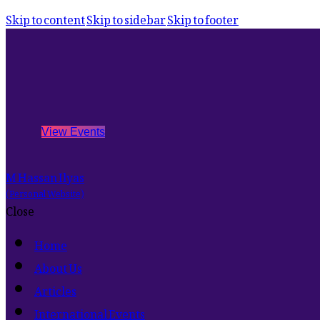
Skip to content
Skip to sidebar
Skip to footer
View Events
M Hassan Ilyas
(Personal Website)
Close
Home
About Us
Articles
International Events