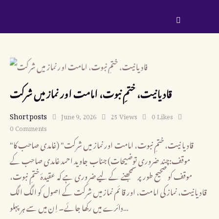
قادیانیت، ختمِ نبوت، امامت اور نماز میں شرکت
Short posts
June 9, 2026
25
Views
0
Likes
0
Comments
"قادیانیت، ختمِ نبوت، امامت اور نماز میں شرکت" (غامدی صاحب کا
موقف:چند ضروری توضیحات) جناب جاوید احمد غامدی صاحب کے
موقف کو صحیح طور پر سمجھنے کے لیے ضروری ہے کہ عقیدۂ ختمِ نبوت،
قادیانیت، نماز کی امامت، اور قائم نماز میں شرکت کے اصول کو الگ الگ
دائرے میں رکھا جائے۔ اِن میں سے ہر پہلو…