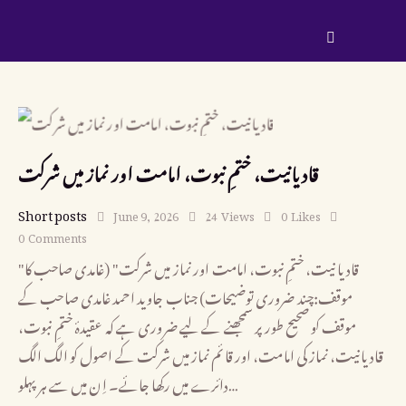
قادیانیت، ختمِ نبوت، امامت اور نماز میں شرکت
Short posts
June 9, 2026
24
Views
0
Likes
0
Comments
"قادیانیت، ختمِ نبوت، امامت اور نماز میں شرکت" (غامدی صاحب کا
موقف:چند ضروری توضیحات) جناب جاوید احمد غامدی صاحب کے
موقف کو صحیح طور پر سمجھنے کے لیے ضروری ہے کہ عقیدۂ ختمِ نبوت،
قادیانیت، نماز کی امامت، اور قائم نماز میں شرکت کے اصول کو الگ الگ
دائرے میں رکھا جائے۔ اِن میں سے ہر پہلو…