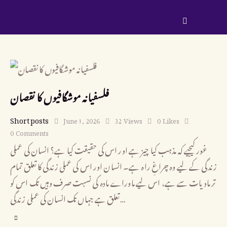
فلسفیانہ موشگافیوں کا نقصان
Short posts
June 1, 2026
32
Views
0
Likes
0
Comments
غور کیجیے کہ مذہب کیا چیز ہے اور اس کی حقیقت کیا ہے؟ انسان کی عملی
زندگی کے لیے وہ چراغِ راہ ہے۔ انسان اور اس کی عملی زندگی کا تعلق تمام
تر مادیات سے ہے، اس لیے ماوراے مادہ کی نسبت صرف وہیں تک اس کو
تعلق ہے جہاں تک انسان کی عملی زندگی…