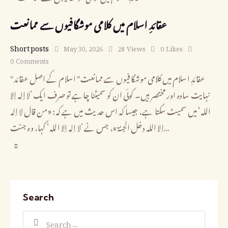
عقائدِ اسلام میں کلامی موشگافیوں سے ممانعت
Short posts
May 30, 2026
28
Views
0
Likes
0
Comments
"عقائدِ اسلام میں کلامی موشگافیوں سے ممانعت" اسلام کے اصل عقائد
نہایت سادہ اور مختصر ہیں۔ کوئی ان کو سمیٹنا چاہے تو صرف ایک ’لا إله إلا
الله‘ میں سمیٹ سکتا ہے، جیسا کہ اس حدیث میں ہے کہ: «من قال لا إله
إلا الله دخل الجنة»، جس نے ’لا إله إلا الله‘ کہا، وہ جنت…
Search