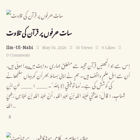
سات حرفوں پر قرآن کی تلاوت
Ilm-Ul-Nabi
May 30, 2026
30
Views
0
Likes
0
Comments
اِس سے جو الجھنیں قرآن مجید سے متعلق ہماری روایت میں پیدا ہوئی ہیں،
اُن سے اہل علم واقف ہیں۔ ہم نے اپنی بساط بھر اُن کو یہاں سلجھانے
کی کوشش کی ہے۔’وما توفيقي إلا باللّٰه‘۔ _____ــــــ ۱ ــــــ_____ عَنِ ابْنِ
شِهَابٍ،۱ قَالَ: حَدَّثَنِي عُبَيْدُ اللهِ بْنُ عَبْدِ اللهِ، أَنَّ عَبْدَ اللهِ بْنَ عَبَّاسٍ رَضِيَ
اللهُ…