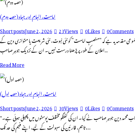
(حصہ دوم) امامت، الہام اور جہاد
Short posts
June 2, 2026
23
Views
0
Likes
0
Comments
جموعی مقدمہ یہ ہے کہ “منصبِ امامت” کو نئی نبوت، نئی شریعت یا متوازی دین کے
اعلان کے طور پر پڑھنا درست نہیں۔ ان کے نزدیک جوہر صاحب…
Read More
(حصہ اول) امامت، الہام اور جہاد
Short posts
June 2, 2026
30
Views
0
Likes
0
Comments
"امامت، الہام اور جہاد" تحریکِ سید احمد شہید حصہ اول:مسئلہ کی نوعیت اور بنیادی نقد گزشتہ چند ہفتوں میں فیس بک پر ایک اہم علمی مناقشہ سامنے آیا۔ اس کا آغاز جناب محمد دین جوہر صاحب نے کیا۔ ان کی گفتگو مختلف پوسٹوں میں پھیلی ہوئی ہے۔
تاہم، قارئین کی سہولت کے لیے، اپنے فہم کی حد تک،…