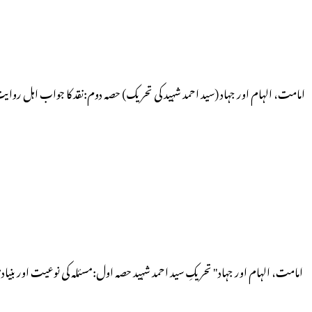
امامت، الہام اور جہاد (سید احمد شہید کی تحریک) حصہ دوم:نقد کا جواب اہل رو