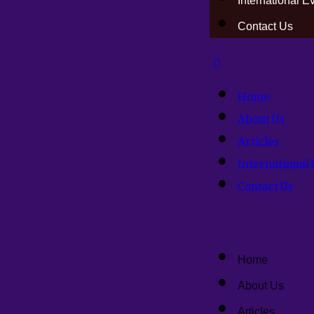
International E
Contact Us
Home
About Us
Articles
International 
Contact Us
Home
About Us
Articles