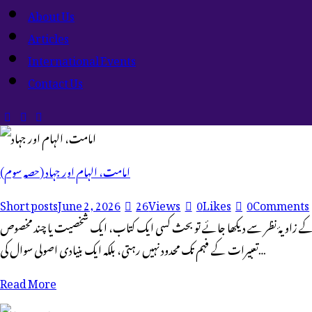
About Us
Articles
International Events
Contact Us
(حصہ سوم) امامت، الہام اور جہاد
Short posts
June 2, 2026
26
Views
0
Likes
0
Comments
احب کے زاویۂ نظر سے دیکھا جائے تو بحث کسی ایک کتاب، ایک شخصیت یا چند مخصوص
تعبیرات کے فہم تک محدود نہیں رہتی، بلکہ ایک بنیادی اصولی سوال کی…
Read More