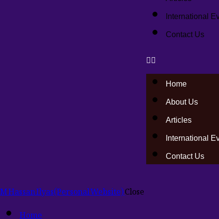
International E
Contact Us
Home
About Us
Articles
International E
Contact Us
M Hassan Ilyas
(Personal Website)
Close
Home