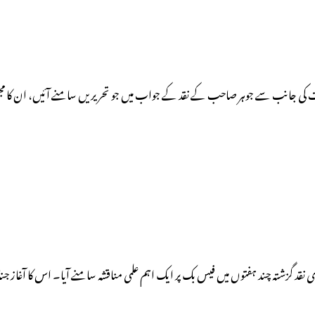
ایت کی جانب سے جوہر صاحب کے نقد کے جواب میں جو تحریریں سامنے آئیں، ان کا م