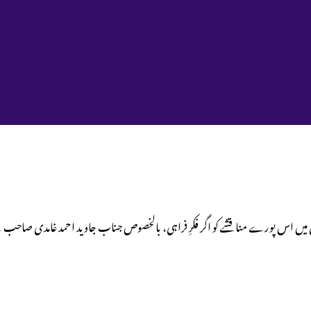
روشنی میں اس پورے مناقشے کو اگر فکرِ فراہی، بالخصوص جناب جاوید احمد غامدی ص