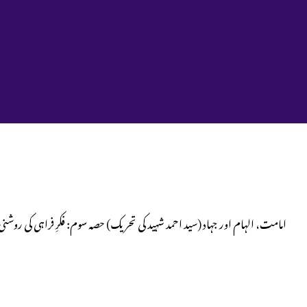
امامت، الہام اور جہاد (سید احمد شہید کی تحریک) حصہ سوم: فکرِ فراہی کی 