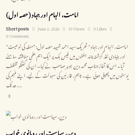
(حصہ اول) امامت، الہام اور جہاد
Short posts
June 2, 2026
30
Views
0
Likes
0
Comments
"امامت، الہام اور جہاد" تحریکِ سید احمد شہید حصہ اول:مسئلہ کی نوعیت
اور بنیادی نقد گزشتہ چند ہفتوں میں فیس بک پر ایک اہم علمی مناقشہ سامنے
آیا۔ اس کا آغاز جناب محمد دین جوہر صاحب نے کیا۔ ان کی گفتگو مختلف
پوسٹوں میں پھیلی ہوئی ہے۔ تاہم، قارئین کی سہولت کے لیے، اپنے فہم کی
حد تک،…
دین، سیاست اور رومانوی خواب