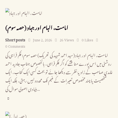
(حصہ سوم) امامت، الہام اور جہاد
Short posts
June 2, 2026
26
Views
0
Likes
0
Comments
امامت، الہام اور جہاد (سید احمد شہید کی تحریک) حصہ سوم: فکرِ فراہی کی
روشنی میں اس پورے مناقشے کو اگر فکرِ فراہی، بالخصوص جناب جاوید احمد
غامدی صاحب کے زاویۂ نظر سے دیکھا جائے تو بحث کسی ایک کتاب، ایک
شخصیت یا چند مخصوص تعبیرات کے فہم تک محدود نہیں رہتی، بلکہ ایک
بنیادی اصولی سوال کی…