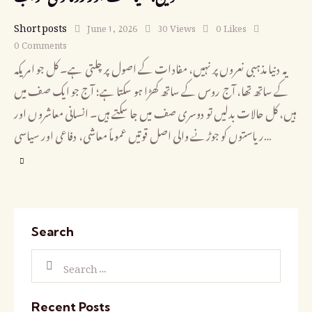
Short posts
June 1, 2026
30
Views
0
Likes
0
Comments
یہ دنیا مذہبی نعروں پر نہیں، مفادات کے اصول پر چلتی ہے۔ کل جو امریکہ
کے ساتھ تھا، آج روس کے ساتھ کھڑا ہو سکتا ہے؛ آج جو ایک صف میں
ہیں، کل حالات بدلیں تو دوسری صف میں جا سکتے ہیں۔ انسانی معاشروں اور
ریاستوں کو جوڑنے والی اصل قوتیں عموماً معاشی، دفاعی اور سیاسی…
Search
Recent Posts